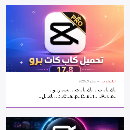
التكنولوجيا
يوليو 3, 2026
..ك..ا..ب.. ..ك..ا..ت.. ..ب..ر..و..
..C..a..p..C..u..t.. ..P..r..o..:.. ..ك..ل..
..ا..ل..م..م..ي..ز..ا..ت.. ..و..ط..ر..ي..ق..ة..
..ا..ل..ا..س..ت..خ..د..ا..م.. ..و..ح..ل..
..أ..ش..ه..ر.. ..ا..ل..م..ش..ا..ك..ل.. ..2..0..2..6..