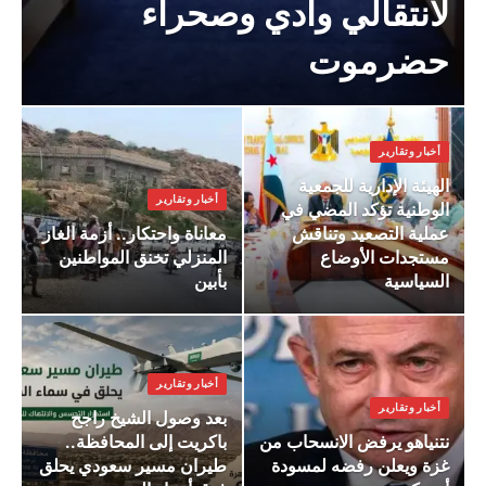
لانتقالي وادي وصحراء
حضرموت
أخبار وتقارير
الهيئة الإدارية للجمعية
أخبار وتقارير
الوطنية تؤكد المضي في
عملية التصعيد وتناقش
معاناة واحتكار.. أزمة الغاز
مستجدات الأوضاع
المنزلي تخنق المواطنين
السياسية
بأبين
أخبار وتقارير
أخبار وتقارير
بعد وصول الشيخ راجح
نتنياهو يرفض الانسحاب من
باكريت إلى المحافظة..
غزة ويعلن رفضه لمسودة
طيران مسير سعودي يحلق