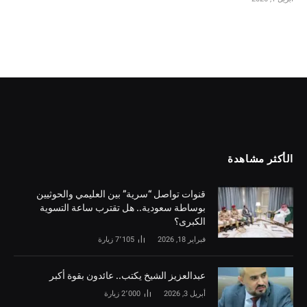
الأكثر مشاهدة
قنوات تواصل “سرية” بين العليمي والحوثيين
بوساطة سعودية.. هل تقترب ساعة التسوية
الكبرى؟
فبراير 18, 2026
7٬105
زيارة
‏عبدالعزيز الشيخ يكتب.. عائدون بقوة أكبر
أبريل 3, 2026
2٬000
زيارة