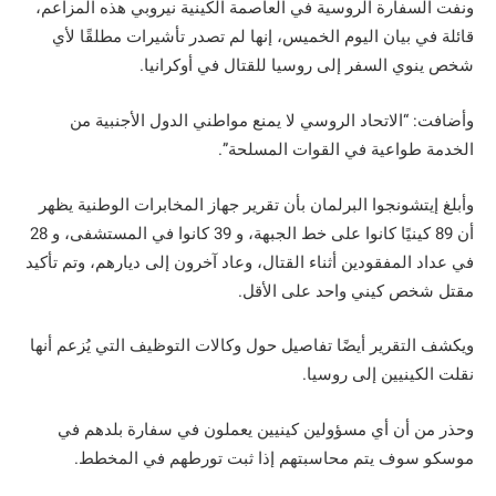
ونفت السفارة الروسية في العاصمة الكينية نيروبي هذه المزاعم،
قائلة في بيان اليوم الخميس، إنها لم تصدر تأشيرات مطلقًا لأي
شخص ينوي السفر إلى روسيا للقتال في أوكرانيا.
وأضافت: “الاتحاد الروسي لا يمنع مواطني الدول الأجنبية من
الخدمة طواعية في القوات المسلحة”.
وأبلغ إيتشونجوا البرلمان بأن تقرير جهاز المخابرات الوطنية يظهر
أن 89 كينيًا كانوا على خط الجبهة، و 39 كانوا في المستشفى، و 28
في عداد المفقودين أثناء القتال، وعاد آخرون إلى ديارهم، وتم تأكيد
مقتل شخص كيني واحد على الأقل.
ويكشف التقرير أيضًا تفاصيل حول وكالات التوظيف التي يُزعم أنها
نقلت الكينيين إلى روسيا.
وحذر من أن أي مسؤولين كينيين يعملون في سفارة بلدهم في
موسكو سوف يتم محاسبتهم إذا ثبت تورطهم في المخطط.