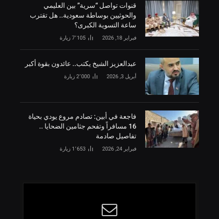
قنوات تواصل “سرية” بين العليمي
والحوثيين بوساطة سعودية.. هل تقترب
ساعة التسوية الكبرى؟
فبراير 18, 2026
7٬105
زيارة
‏عبدالعزيز الشيخ يكتب.. عائدون بقوة أكبر
أبريل 3, 2026
2٬000
زيارة
فاجعة في أبين: تصادم مروع يودي بحياة
16 مسافراً وتفحم جثامين الضحايا ..
تفاصيل صادمة
فبراير 24, 2026
1٬653
زيارة