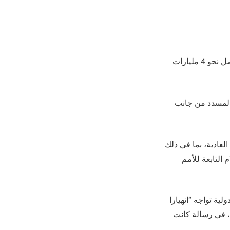
أعلنت الأمم المتحدة، اليوم الخميس، أن الولايات المتحدة سددت نحو 160 مليون دولار من أصل نحو 4 مليارات
 المسدد من جانب
 دولار لميزانية المنظمة العادية، بما في ذلك
فظ السلام التابعة للأمم
ية تواجه “انهيارا
لية أو سداد جميع الدول الأعضاء الـ193 مستحقاتها، في رسالة كانت