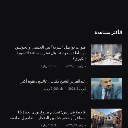
الأكثر مشاهدة
قنوات تواصل “سرية” بين العليمي والحوثيين
بوساطة سعودية.. هل تقترب ساعة التسوية
الكبرى؟
فبراير 18, 2026
7٬105
زيارة
‏عبدالعزيز الشيخ يكتب.. عائدون بقوة أكبر
أبريل 3, 2026
2٬000
زيارة
فاجعة في أبين: تصادم مروع يودي بحياة 16
مسافراً وتفحم جثامين الضحايا .. تفاصيل صادمة
فبراير 24, 2026
1٬653
زيارة