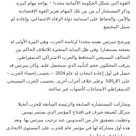
القوة التي تشكل الحكومة الألمانية مجددا – يواجه مهام كبيرة.
وذكر المستشار أن من بين تلك المهام تعزيز القوة الاقتصادية
والأمن، والحفاظ على استدامة دولة الرفاه الاجتماعي، وإعادة لم
شمل المجتمع.
ويرشح ميرتس نفسه مجددا لرئاسة الحزب، وهي المرة الأولى له
بصفته مستشارا. وفي ظل البداية المتعثرة للائتلاف الحاكم بين
التحالف المسيحي المحافظ والحزب الاشتراكي الديمقراطي،
يترقب المحللون حجم التأييد الذي سيحصل عليه. وكان ميرتس قد
حصل في أول إعادة انتخاب له عام 2024 – بحسب إحصاء الحزب –
على 81ر89%. وعلى خلاف أحزاب أخرى، يحتسب الحزب المسيحي
الديمقراطي الامتناعات كأصوات غير صالحة.
وشاركت المستشارة السابقة والرئيسة السابقة للحزب أنجيلا
ميركل كضيفة شرف في افتتاح المؤتمر الذي يستمر يومين.
وحظيت بتصفيق حار من المندوبين عند ترحيب ميرتس بها. وتعد
هذه أول مشاركة لها في مؤتمر عام للحزب على المستوى الاتحادي
منذ انتهاء فترة حكمها.