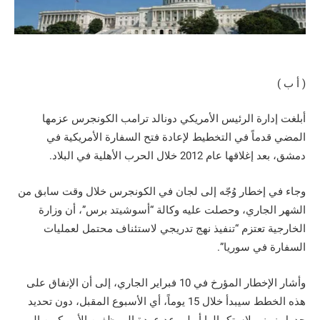
( أ ب )
أبلغت إدارة الرئيس الأمريكي دونالد ترامب الكونجرس عزمها
المضي قدماً في التخطيط لإعادة فتح السفارة الأمريكية في
دمشق، بعد إغلاقها عام 2012 خلال الحرب الأهلية في البلاد.
وجاء في إخطار وُجّه إلى لجان في الكونجرس خلال وقت سابق من
الشهر الجاري، وحصلت عليه وكالة “أسوشيتد برس”، أن وزارة
الخارجية تعتزم “تنفيذ نهج تدريجي لاستئناف محتمل لعمليات
السفارة في سوريا”.
وأشار الإخطار المؤرخ في 10 فبراير الجاري، إلى أن الإنفاق على
هذه الخطط سيبدأ خلال 15 يوماً، أي الأسبوع المقبل، دون تحديد
جدول زمني لاستكمالها أو لموعد عودة الموظفين الأمريكيين إلى