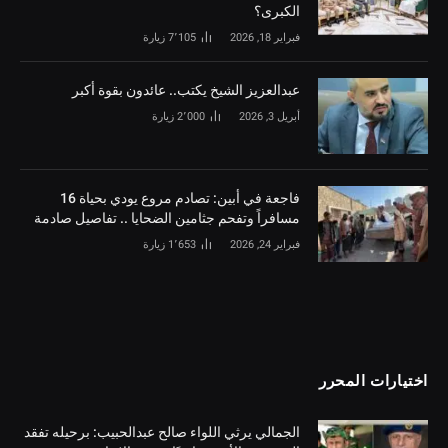
الكبرى؟
فبراير 18, 2026
7٬105
زيارة
‏عبدالعزيز الشيخ يكتب.. عائدون بقوة أكبر
أبريل 3, 2026
2٬000
زيارة
فاجعة في أبين: تصادم مروع يودي بحياة 16
مسافراً وتفحم جثامين الضحايا .. تفاصيل صادمة
فبراير 24, 2026
1٬653
زيارة
اختيارات المحرر
الجمالي يرثي اللواء صالح عبدالحبيب: برحيله تفقد