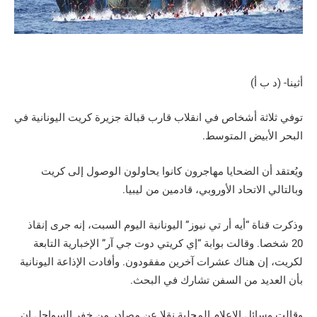
أثينا- (د ب أ)
توفي ثلاثة أشخاص في انقلاب قارب قبالة جزيرة كريت اليونانية في
البحر الأبيض المتوسط.
ويُعتقد أن الضحايا مهاجرون كانوا يحاولون الوصول إلى كريت
وبالتالي الاتحاد الأوروبي، قادمين من ليبيا.
وذكرت قناة “أيه أر تي نيوز” اليونانية اليوم السبت، إنه جرى إنقاذ
20 شخصا. وقالت بوابة “إي كريتي دوت جي آر” الإخبارية التابعة
لكريت، إن هناك عشرات آخرين مفقودون. وأفادت الإذاعة اليونانية
بأن العديد من السفن تشارك في البحث.
وقالت وسائل الإعلام المحلية نقلا عن مصادر من خفر السواحل إن