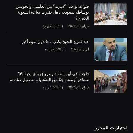
قنوات تواصل “سرية” بين العليمي والحوثيين
بوساطة سعودية.. هل تقترب ساعة التسوية
الكبرى؟
فبراير 18, 2026
7٬105
زيارة
‏عبدالعزيز الشيخ يكتب.. عائدون بقوة أكبر
أبريل 3, 2026
2٬000
زيارة
فاجعة في أبين: تصادم مروع يودي بحياة 16
مسافراً وتفحم جثامين الضحايا .. تفاصيل صادمة
فبراير 24, 2026
1٬653
زيارة
اختيارات المحرر