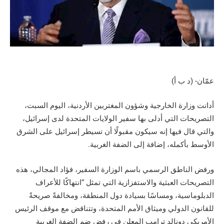
عمّان- (د ب أ)
أدانت وزارة الخارجية وشؤون المغتربين الأردنية، اليوم السبت،
التصريحات التي أدلى بها سفير الولايات المتحدة لدى إسرائيل،
والتي قال فيها إنه سيكون مقبولًا أن تسيطر إسرائيل على الشرق
الأوسط بأكمله، إضافة إلى الضفة الغربية.
ورفض الناطق الرسمي باسم الوزارة السفير، فؤاد المجالي، هذه
التصريحات العبثية والاستفزازية التي تمثل “انتهاكًا للأعراف
الدبلوماسية، ومساسًا بسيادة دول المنطقة، ومخالفةً صريحةً
للقانون الدولي وميثاق الأمم المتحدة، وتتناقض مع موقف الرئيس
الأمريكي دونالد ترامب المعلن في رفض ضم الضفة الغربية