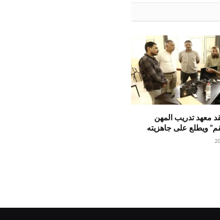
قد معهد تدريب المهن
م" ويطلع على جاهزيته