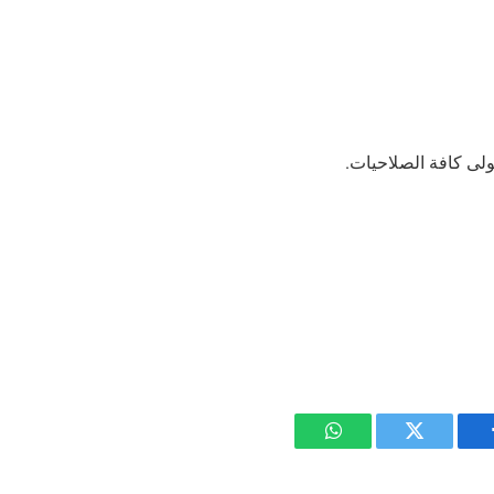
يسبوك
تويتر
واتساب