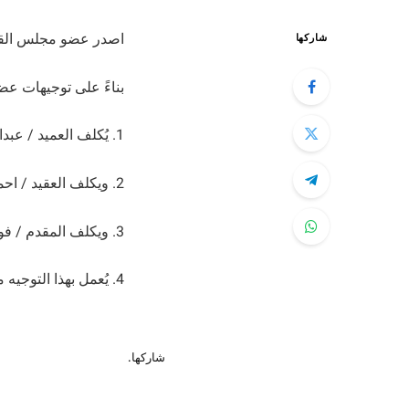
اصدر عضو مجلس القيادة ا
شاركها
بناءً على توجيهات عض
1. يُكلف العميد / عبدالله الميسري بقيادة اللواء الثاني دعم وإسناد، اعتباراً من تاريخ اليوم ويتولى كافة الصلاحيات.
2. ويكلف العقيد / احمد صالح الفداء / رئيس اركان اللواء.
3. ويكلف المقدم / فواز جمال / ركن العمليات
4. يُعمل بهذا التوجيه من تاريخ صدوره ويلغى كل ما يخالفه من قرارات سابقة.
شاركها.