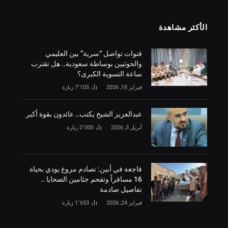
الأكثر مشاهدة
قنوات تواصل “سرية” بين العليمي
والحوثيين بوساطة سعودية.. هل تقترب
ساعة التسوية الكبرى؟
فبراير 18, 2026
7٬105
زيارة
‏عبدالعزيز الشيخ يكتب.. عائدون بقوة أكبر
أبريل 3, 2026
2٬000
زيارة
فاجعة في أبين: تصادم مروع يودي بحياة
16 مسافراً وتفحم جثامين الضحايا ..
تفاصيل صادمة
فبراير 24, 2026
1٬653
زيارة