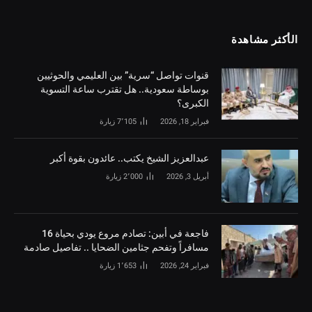
الأكثر مشاهدة
قنوات تواصل “سرية” بين العليمي والحوثيين
بوساطة سعودية.. هل تقترب ساعة التسوية
الكبرى؟
فبراير 18, 2026
7٬105
زيارة
‏عبدالعزيز الشيخ يكتب.. عائدون بقوة أكبر
أبريل 3, 2026
2٬000
زيارة
فاجعة في أبين: تصادم مروع يودي بحياة 16
مسافراً وتفحم جثامين الضحايا .. تفاصيل صادمة
فبراير 24, 2026
1٬653
زيارة