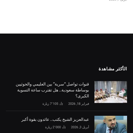
الأكثر مشاهدة
قنوات تواصل “سرية” بين العليمي والحوثيين
بوساطة سعودية.. هل تقترب ساعة التسوية
الكبرى؟
فبراير 18, 2026
7٬105
زيارة
‏عبدالعزيز الشيخ يكتب.. عائدون بقوة أكبر
أبريل 3, 2026
2٬000
زيارة