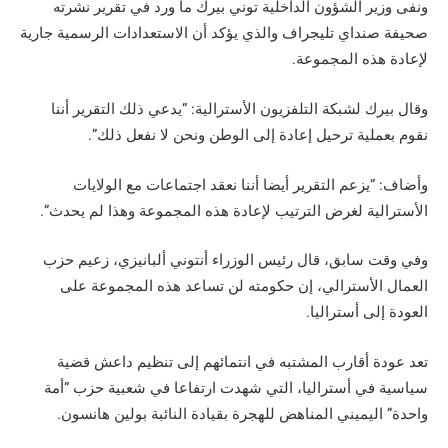
ونفى وزير الشؤون الداخلية توني بيرك ما ورد في تقرير نشرته
صحيفة صنداي تليجراف والذي يؤكد أن الاستعدادات الرسمية جارية
لإعادة هذه المجموعة.
وقال بيرك لشبكة التلفزيون الأسترالية: “يدعي ذلك التقرير أننا
نقوم بعملية ترحيل إعادة إلى الوطن ونحن لا نفعل ذلك”.
وأضاف: “يزعم التقرير أيضا أننا نعقد اجتماعات مع الولايات
الأسترالية لغرض الترتيب لإعادة هذه المجموعة وهذا لم يحدث”.
وفي وقت سابق، قال رئيس الوزراء أنتوني ألبانيزي، زعيم حزب
العمال الأسترالي، إن حكومته لن تساعد هذه المجموعة على
العودة إلى أستراليا.
تعد عودة أقارب المشتبه في انتمائهم إلى تنظيم داعش قضية
سياسية في أستراليا، التي شهدت ارتفاعا في شعبية حزب “أمة
واحدة” اليميني المناهض للهجرة بقيادة النائبة بولين هانسون.