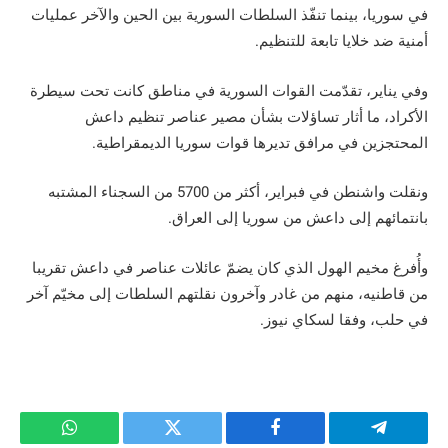
في سوريا، بينما تنفّذ السلطات السورية بين الحين والآخر عمليات
أمنية ضد خلايا تابعة للتنظيم.
وفي يناير، تقدّمت القوات السورية في مناطق كانت تحت سيطرة
الأكراد، ما أثار تساؤلات بشأن مصير عناصر تنظيم داعش
المحتجزين في مرافق تديرها قوات سوريا الديمقراطية.
ونقلت واشنطن في فبراير، أكثر من 5700 من السجناء المشتبه
بانتمائهم إلى داعش من سوريا إلى العراق.
وأُفرغ مخيم الهول الذي كان يضمّ عائلات عناصر في داعش تقريبا
من قاطنيه، منهم من غادر وآخرون نقلتهم السلطات إلى مخيّم آخر
في حلب، وفقا لسكاي نيوز.
تيلقرام
فيسبوك
تويتر
واتساب