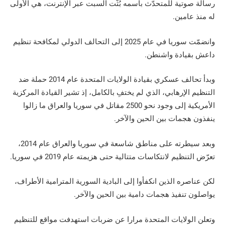
رسالة صوتية للمتحدّث باسمه بُثّت السبت عبر الإنترنت، هي الأولى
له منذ عامين.
وانضمّت سوريا في عام 2025 إلى التحالف الدولي لمكافحة تنظيم
داعش بقيادة واشنطن.
وبدأ تحالف عسكري بقيادة الولايات المتحدة عام 2014 حملة ضد
التنظيم الإرهابي، الذي لم يختفِ بالكامل، إذ تشير القيادة المركزية
الأمريكية إلى وجود نحو 2500 مقاتل في سوريا والعراق ما زالوا
ينفذون هجمات بين الحين والآخر.
وبعد سيطرته على مناطق شاسعة في سوريا والعراق عام 2014،
تعرّض التنظيم لانتكاسات متتالية حتى هزيمته عام 2019 في سوريا.
لكن عناصره الذين انكفأوا إلى البادية السورية المترامية الأطراف،
يواصلون تنفيذ هجمات دامية بين الحين والآخر.
وتعلن الولايات المتحدة مرارا عن ضربات استهدفت مواقع للتنظيم