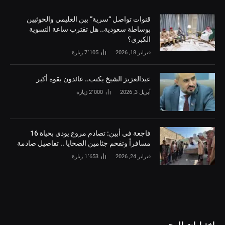
قنوات تواصل “سرية” بين العليمي والحوثيين
بوساطة سعودية.. هل تقترب ساعة التسوية
الكبرى؟
فبراير 18, 2026
7٬105
زيارة
‏عبدالعزيز الشيخ يكتب.. عائدون بقوة أكبر
أبريل 3, 2026
2٬000
زيارة
فاجعة في أبين: تصادم مروع يودي بحياة 16
مسافراً وتفحم جثامين الضحايا .. تفاصيل صادمة
فبراير 24, 2026
1٬653
زيارة