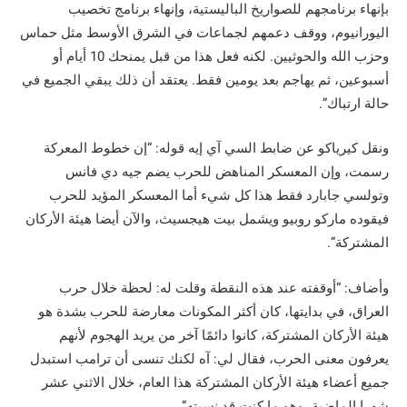
بإنهاء برنامجهم للصواريخ الباليستية، وإنهاء برنامج تخصيب
اليورانيوم، ووقف دعمهم لجماعات في الشرق الأوسط مثل حماس
وحزب الله والحوثيين. لكنه فعل هذا من قبل يمنحك 10 أيام أو
أسبوعين، ثم يهاجم بعد يومين فقط. يعتقد أن ذلك يبقي الجميع في
حالة ارتباك”.
ونقل كيرياكو عن ضابط السي آي إيه قوله: “إن خطوط المعركة
رسمت، وإن المعسكر المناهض للحرب يضم جيه دي فانس
وتولسي جابارد فقط هذا كل شيء أما المعسكر المؤيد للحرب
فيقوده ماركو روبيو ويشمل بيت هيجسيث، والآن أيضا هيئة الأركان
المشتركة”.
وأضاف: “أوقفته عند هذه النقطة وقلت له: لحظة خلال حرب
العراق، في بدايتها، كان أكثر المكونات معارضة للحرب بشدة هو
هيئة الأركان المشتركة، كانوا دائمًا آخر من يريد الهجوم لأنهم
يعرفون معنى الحرب، فقال لي: آه لكنك تنسى أن ترامب استبدل
جميع أعضاء هيئة الأركان المشتركة هذا العام، خلال الاثني عشر
شهرا الماضية، وهو ما كنت قد نسيته”.