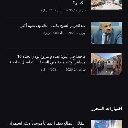
الكبرى؟
فبراير 18, 2026
7٬105
زيارة
‏عبدالعزيز الشيخ يكتب.. عائدون بقوة أكبر
أبريل 3, 2026
2٬000
زيارة
فاجعة في أبين: تصادم مروع يودي بحياة 16
مسافراً وتفحم جثامين الضحايا .. تفاصيل صادمة
فبراير 24, 2026
1٬653
زيارة
اختيارات المحرر
انتقالي الضالع يعقد اجتماعاً موسعاً ويقر استمرار