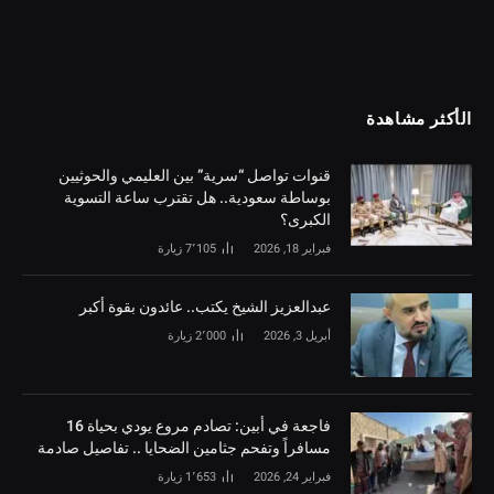
الأكثر مشاهدة
قنوات تواصل “سرية” بين العليمي والحوثيين
بوساطة سعودية.. هل تقترب ساعة التسوية
الكبرى؟
فبراير 18, 2026
7٬105
زيارة
‏عبدالعزيز الشيخ يكتب.. عائدون بقوة أكبر
أبريل 3, 2026
2٬000
زيارة
فاجعة في أبين: تصادم مروع يودي بحياة 16
مسافراً وتفحم جثامين الضحايا .. تفاصيل صادمة
فبراير 24, 2026
1٬653
زيارة