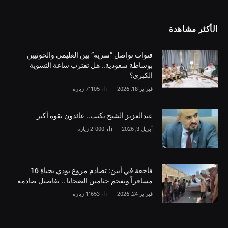
الأكثر مشاهدة
قنوات تواصل “سرية” بين العليمي والحوثيين
بوساطة سعودية.. هل تقترب ساعة التسوية
الكبرى؟
فبراير 18, 2026
7٬105
زيارة
‏عبدالعزيز الشيخ يكتب.. عائدون بقوة أكبر
أبريل 3, 2026
2٬000
زيارة
فاجعة في أبين: تصادم مروع يودي بحياة 16
مسافراً وتفحم جثامين الضحايا .. تفاصيل صادمة
فبراير 24, 2026
1٬653
زيارة