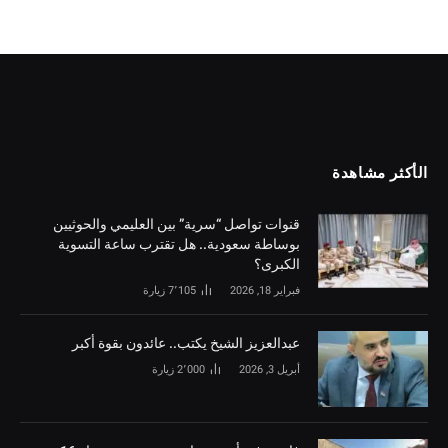
الأكثر مشاهدة
قنوات تواصل “سرية” بين العليمي والحوثيين
بوساطة سعودية.. هل تقترب ساعة التسوية
الكبرى؟
فبراير 18, 2026
7٬105
زيارة
‏عبدالعزيز الشيخ يكتب.. عائدون بقوة أكبر
أبريل 3, 2026
2٬000
زيارة