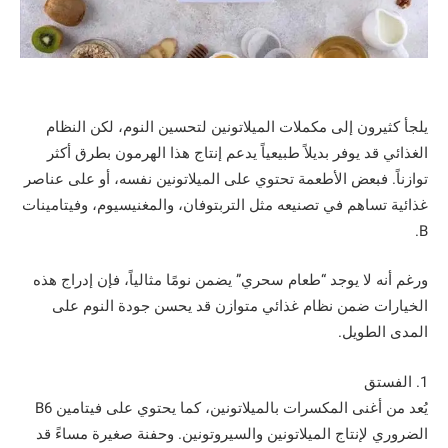
يلجأ كثيرون إلى مكملات الميلاتونين لتحسين النوم، لكن النظام
الغذائي قد يوفر بديلاً طبيعياً يدعم إنتاج هذا الهرمون بطرق أكثر
توازناً. فبعض الأطعمة تحتوي على الميلاتونين نفسه، أو على عناصر
غذائية تساهم في تصنيعه مثل التربتوفان، والمغنيسيوم، وفيتامينات
B.
ورغم أنه لا يوجد “طعام سحري” يضمن نومًا مثالياً، فإن إدراج هذه
الخيارات ضمن نظام غذائي متوازن قد يحسن جودة النوم على
المدى الطويل.
1. الفستق
يُعد من أغنى المكسرات بالميلاتونين، كما يحتوي على فيتامين B6
الضروري لإنتاج الميلاتونين والسيروتونين. وحفنة صغيرة مساءً قد