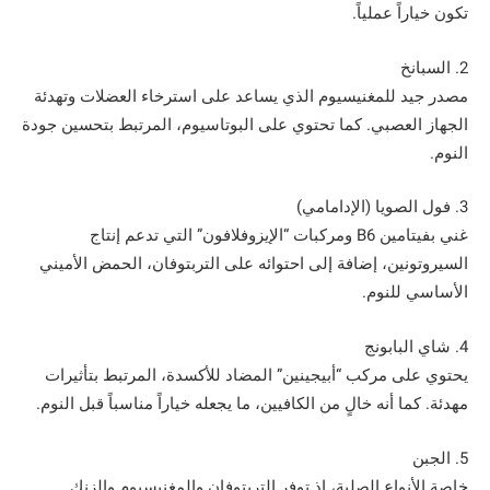
تكون خياراً عملياً.
2. السبانخ
مصدر جيد للمغنيسيوم الذي يساعد على استرخاء العضلات وتهدئة
الجهاز العصبي. كما تحتوي على البوتاسيوم، المرتبط بتحسين جودة
النوم.
3. فول الصويا (الإدامامي)
غني بفيتامين B6 ومركبات “الإيزوفلافون” التي تدعم إنتاج
السيروتونين، إضافة إلى احتوائه على التربتوفان، الحمض الأميني
الأساسي للنوم.
4. شاي البابونج
يحتوي على مركب “أبيجينين” المضاد للأكسدة، المرتبط بتأثيرات
مهدئة. كما أنه خالٍ من الكافيين، ما يجعله خياراً مناسباً قبل النوم.
5. الجبن
خاصة الأنواع الصلبة، إذ توفر التربتوفان والمغنيسيوم والزنك