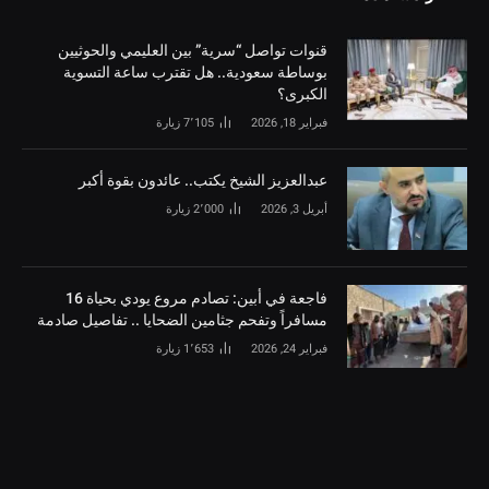
قنوات تواصل “سرية” بين العليمي والحوثيين
بوساطة سعودية.. هل تقترب ساعة التسوية
الكبرى؟
فبراير 18, 2026
7٬105
زيارة
‏عبدالعزيز الشيخ يكتب.. عائدون بقوة أكبر
أبريل 3, 2026
2٬000
زيارة
فاجعة في أبين: تصادم مروع يودي بحياة 16
مسافراً وتفحم جثامين الضحايا .. تفاصيل صادمة
فبراير 24, 2026
1٬653
زيارة