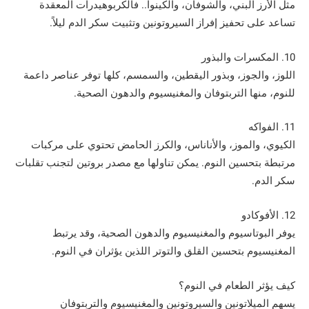
مثل الأرز البني، والشوفان، والكينوا.. فالكربوهيدرات المعقدة
تساعد على تحفيز إفراز السيروتونين وتثبيت سكر الدم ليلاً.
10. المكسرات والبذور
اللوز، والجوز، وبذور اليقطين، والسمسم، كلها توفر عناصر داعمة
للنوم، منها التربتوفان والمغنيسيوم والدهون الصحية.
11. الفواكه
الكيوي، والموز، والأناناس، والكرز الحامض تحتوي على مركبات
مرتبطة بتحسين النوم. يمكن تناولها مع مصدر بروتين لتجنب تقلبات
سكر الدم.
12. الأفوكادو
يوفر البوتاسيوم والمغنيسيوم والدهون الصحية، وقد يرتبط
المغنيسيوم بتحسين القلق والتوتر اللذين يؤثران في النوم.
كيف يؤثر الطعام في النوم؟
يسهم الميلاتونين والسيروتونين والمغنيسيوم والتربتوفان