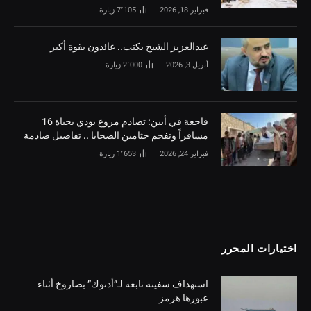
فبراير 18, 2026
7٬105
زيارة
‏عبدالعزيز الشيخ يكتب.. عائدون بقوة أكبر
أبريل 3, 2026
2٬000
زيارة
فاجعة في أبين: تصادم مروع يودي بحياة 16
مسافراً وتفحم جثامين الضحايا .. تفاصيل صادمة
فبراير 24, 2026
1٬653
زيارة
اختيارات المحرر
استهداف سفينة تابعة لـ”أدنوك” بصاروخ أثناء
عبورها هرمز