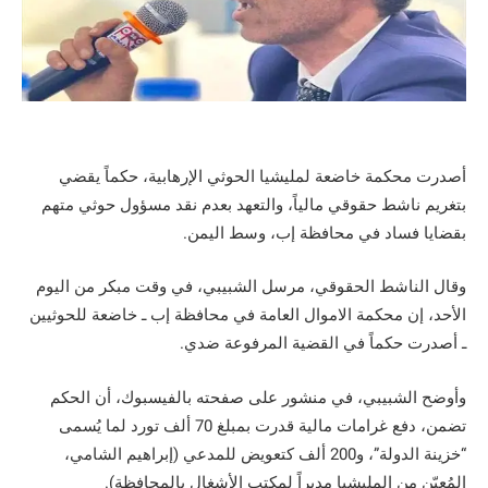
أصدرت محكمة خاضعة لمليشيا الحوثي الإرهابية، حكماً يقضي
بتغريم ناشط حقوقي مالياً، والتعهد بعدم نقد مسؤول حوثي متهم
بقضايا فساد في محافظة إب، وسط اليمن.
وقال الناشط الحقوقي، مرسل الشبيبي، في وقت مبكر من اليوم
الأحد، إن محكمة الاموال العامة في محافظة إب ـ خاضعة للحوثيين
ـ أصدرت حكماً في القضية المرفوعة ضدي.
وأوضح الشبيبي، في منشور على صفحته بالفيسبوك، أن الحكم
تضمن، دفع غرامات مالية قدرت بمبلغ 70 ألف تورد لما يُسمى
“خزينة الدولة”، و200 ألف كتعويض للمدعي (إبراهيم الشامي،
المُعيّن من المليشيا مديراً لمكتب الأشغال بالمحافظة).