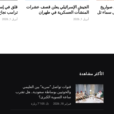
 صواريخ
الجيش الإسرائيلي يعلن قصف عشرات
قلق في إسر
ل سماء تل
المنشآت العسكرية في طهران
ترامب نجاح
أبريل 1, 2026
أبريل 1, 2026
الأكثر مشاهدة
قنوات تواصل “سرية” بين العليمي
والحوثيين بوساطة سعودية.. هل تقترب
ساعة التسوية الكبرى؟
فبراير 18, 2026
7٬105
زيارة