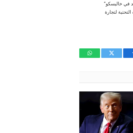
د في خاليسكو”
لتحتية لتجارة
يسبوك
تويتر
واتساب