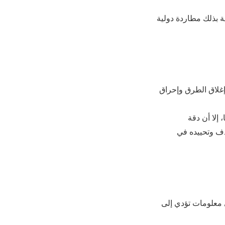
ة بذلك مطاردة دولية
غلاق الطرق وإحراق
 إلا أن دقة
دف وتحييده في
ل إلى 15 مليون دولار مقابل أي معلومات تؤدي إلى