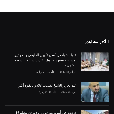
الأكثر مشاهدة
قنوات تواصل “سرية” بين العليمي والحوثيين
بوساطة سعودية.. هل تقترب ساعة التسوية
الكبرى؟
فبراير 18, 2026
7٬105
زيارة
‏عبدالعزيز الشيخ يكتب.. عائدون بقوة أكبر
أبريل 3, 2026
2٬000
زيارة
فاجعة في أبين: تصادم مروع يودي بحياة 16