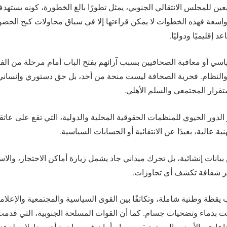
بعين للمجلس الانتقالي الجنوبي، يمثل تطورًا بالغ الخطورة، كونه يس
 واسعة فهذه الخطوات لا يمكن قراءتها إلا في سياق محاولات كبح الحض
 إقليميًا ودوليًا.
سياسي أو معاقبة الصحافيين بسبب آرائهم يفتح الباب أمام مرحلة من الف
النظام. فحرية الصحافة ليست منحة من أحد، بل حق دستوري وإنساني
تقرار المجتمعي والسلم الأهلي.
 الدور الحيوي للمنظمات الحقوقية المحلية والدولية، التي تقع على عات
نية عالية، بعيدًا عن الانتقائية أو الحسابات السياسية.
يانات إنشائية، بل تحرك ميداني جاد يشمل زيارة أماكن الاحتجاز، والاس
رير شفافة تكشف أي تجاوزات.
يقظة وطنية شاملة، وتكاتفًا بين القوى السياسية والمجتمعية والإعلامي
ت بدماء وتضحيات جسام. كما أن القوات المسلحة الجنوبية، التي قدمت