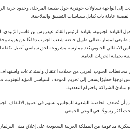
ت إلى الواجهة تساؤلات جوهرية حول طبيعة المرحلة، وحدود حرية الرأي 
 لقضية عادلة بات يُقابل بسياسات التضييق والملاحقة.
ل القيادة الجنوبية، بقيادة الرئيس القائد عيدروس بن قاسم الزُبيدي، لي
اد طبيعي لمسار نضالي طويل خاضه شعب الجنوب دفاعًا عن هويته وحقه
س الانتقالي الجنوبي يُعد ممارسة مشروعة لحق سياسي أصيل تكفله ال
نية بحماية الحريات العامة.
ض محافظات الجنوب العربي من حملات اعتقال واستدعاءات واستهداف 
كس توجهًا خطيرًا يسعى إلى تجريم الموقف السياسي المؤيد للجنوب، 
مبادئ الشراكة واحترام التعددية.
من أن تُضعف الحاضنة الشعبية للمجلس، تسهم في تعميق الالتفاف الجم
ت أكثر رسوخًا في الوعي الجمعي.
كرية مدعومة من المملكة العربية السعودية على إغلاق مبنى البرلمان