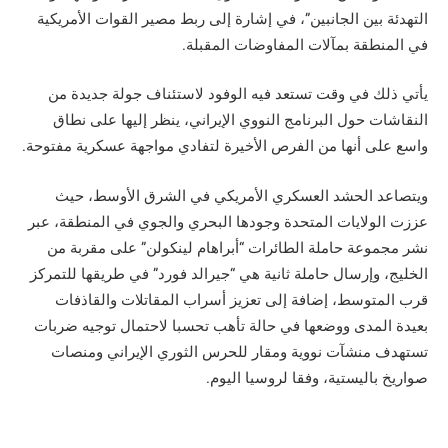
التهدئة بين الجانبين”، في إشارة إلى ربط مصير القوات الأمريكية
في المنطقة بمآلات المفاوضات المقبلة.
يأتي ذلك في وقت تستعد فيه الوفود لاستئناف جولة جديدة من
النقاشات حول البرنامج النووي الإيراني، ينظر إليها على نطاق
واسع على أنها من الفرص الأخيرة لتفادي مواجهة عسكرية مفتوحة.
ويتصاعد الحشد العسكري الأمريكي في الشرق الأوسط، حيث
عززت الولايات المتحدة وجودها البحري والجوي في المنطقة، عبر
نشر مجموعة حاملة الطائرات “أبراهام لينكولن” على مقربة من
الخليج، وإرسال حاملة ثانية هي “جيرالد فورد” في طريقها للتمركز
قرب المتوسط، إضافة إلى تعزيز أسراب المقاتلات والقاذفات
بعيدة المدى ووضعها في حالة تأهب تحسبا لاحتمال توجيه ضربات
تستهدف منشآت نووية ومقار للحرس الثوري الإيراني ومنصات
صواريخ باليستية، وفقا لروسيا اليوم.