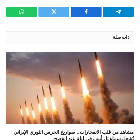
تيلقرام
فيسبوك
تويتر
واتساب
ذات صلة
مشاهد من قلب الانفجارات.. صواريخ الحرس الثوري الإيراني
تُشعل سماء تل أبيب في ليلة عيد الفصح