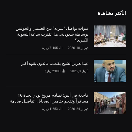
الأكثر مشاهدة
قنوات تواصل “سرية” بين العليمي والحوثيين
بوساطة سعودية.. هل تقترب ساعة التسوية
الكبرى؟
فبراير 18, 2026
7٬105
زيارة
‏عبدالعزيز الشيخ يكتب.. عائدون بقوة أكبر
أبريل 3, 2026
2٬000
زيارة
فاجعة في أبين: تصادم مروع يودي بحياة 16
مسافراً وتفحم جثامين الضحايا .. تفاصيل صادمة
فبراير 24, 2026
1٬653
زيارة