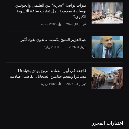
قنوات تواصل “سرية” بين العليمي والحوثيين
بوساطة سعودية.. هل تقترب ساعة التسوية
الكبرى؟
فبراير 18, 2026
7٬105
زيارة
‏عبدالعزيز الشيخ يكتب.. عائدون بقوة أكبر
أبريل 3, 2026
2٬000
زيارة
فاجعة في أبين: تصادم مروع يودي بحياة 16
مسافراً وتفحم جثامين الضحايا .. تفاصيل صادمة
فبراير 24, 2026
1٬653
زيارة
اختيارات المحرر