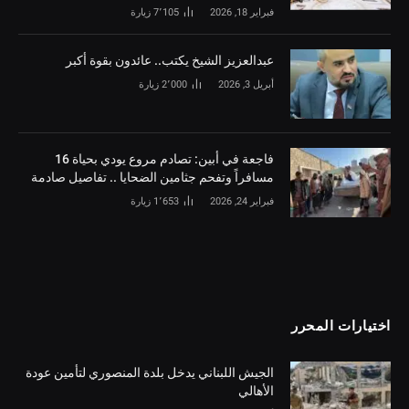
فبراير 18, 2026
7٬105
زيارة
‏عبدالعزيز الشيخ يكتب.. عائدون بقوة أكبر
أبريل 3, 2026
2٬000
زيارة
فاجعة في أبين: تصادم مروع يودي بحياة 16
مسافراً وتفحم جثامين الضحايا .. تفاصيل صادمة
فبراير 24, 2026
1٬653
زيارة
اختيارات المحرر
الجيش اللبناني يدخل بلدة المنصوري لتأمين عودة
الأهالي