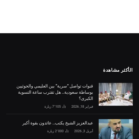
الأكثر مشاهدة
قنوات تواصل “سرية” بين العليمي والحوثيين
بوساطة سعودية.. هل تقترب ساعة التسوية
الكبرى؟
فبراير 18, 2026
7٬105
زيارة
‏عبدالعزيز الشيخ يكتب.. عائدون بقوة أكبر
أبريل 3, 2026
2٬000
زيارة