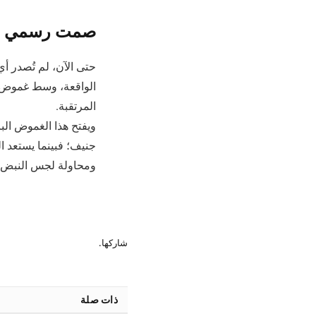
صمت رسمي ت
حتى الآن، لم تُصدر أ
الواقعة، وسط غموض ي
المرتقبة.
ويفتح هذا الغموض الب
جنيف؛ فبينما يستعد ا
ومحاولة لجس النبض، 
شاركها.
ذات صلة