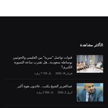
الأكثر مشاهدة
قنوات تواصل “سرية” بين العليمي والحوثيين
بوساطة سعودية.. هل تقترب ساعة التسوية
الكبرى؟
فبراير 18, 2026
7٬105
زيارة
‏عبدالعزيز الشيخ يكتب.. عائدون بقوة أكبر
أبريل 3, 2026
2٬000
زيارة