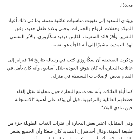
مجددًا.
ويؤدي التمديد إلى تفويت مناسبات عائلية مهمة، بما في ذلك أعياد
الميلاد وحفلات الزواج والجنازات، وحتى ولادة طفل جديد، وفق
التقرير. وأقرّ قائد السفينة، الكابتن ديفيد سكّاروزي، بالأثر النفسي
لهذا التمديد، مشيرًا إلى أنه فاجأه هو نفسه.
وذكرت الصحيفة أن سكّاروزي كتب في رسالة بتاريخ 14 فبراير إلى
عائلات البحارة أنه كان يتوقع العودة خلال أسابيع، وأنه كان يأمل في
القيام ببعض الإصلاحات البسيطة في منزله.
كما أبلغ العائلات بأنه تحدث مع البحارة حول محاولة تقبّل إلغاء
خططهم العائلية والترفيهية، قبل أن يؤكد على أهمية “الاستجابة
حين تنادي البلاد”.
وفي المقابل، اعتبر بعض البحارة أن فترات الغياب الطويلة جزء من
طبيعة المهنة. وقال أحدهم إن التمديد كان صعبًا وأن الجميع يشعر