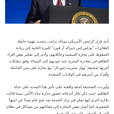
أدى قرار الرئيس الأمريكي دونالد ترامب بتمديد مهمة حاملة
الطائرات “يو إس إس جيرالد آر فورد” للمرة الثانية إلى زيادة
الضغوط على بحارة السفينة وعائلاتهم، وأدى إلى تفكير بعض أفراد
الطاقم في مغادرة البحرية عند عودتهم إلى الميناء، وفق مقابلات
أجرتها صحيفة “وول ستريت جورنال” مع بحارة على متن الحاملة
وأفراد من أسرهم في الولايات المتحدة.
وأوردت الصحيفة أمثلة واقعية على تأثير هذا التمديد على حياة
الطاقم، حيث ذكر بحّار أنه فاته حضور جنازة جدّه الأكبر، بينما قالت
بحّارة أخرى إنها تفكر في ترك الخدمة بعد نحو عام بعيدًا عن ابنتها
الصغيرةـ كما أشار بعض البحارة إلى معاناتهم من مشاكل في نظام
الصرف الصحي على متن السفينة.