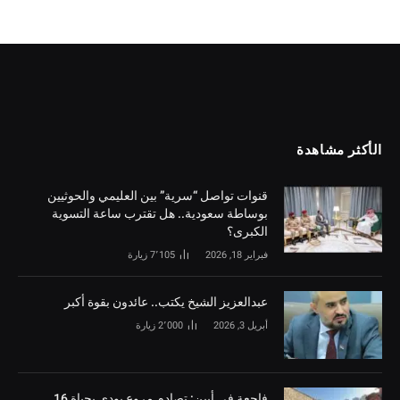
الأكثر مشاهدة
قنوات تواصل “سرية” بين العليمي والحوثيين
بوساطة سعودية.. هل تقترب ساعة التسوية
الكبرى؟
فبراير 18, 2026
7٬105
زيارة
‏عبدالعزيز الشيخ يكتب.. عائدون بقوة أكبر
أبريل 3, 2026
2٬000
زيارة
فاجعة في أبين: تصادم مروع يودي بحياة 16