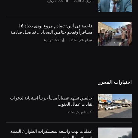
أبريل 3, 2026
2٬000
زيارة
فاجعة في أبين: تصادم مروع يودي بحياة 16
مسافراً وتفحم جثامين الضحايا .. تفاصيل صادمة
فبراير 24, 2026
1٬653
زيارة
اختيارات المحرر
حالمين تشهد عصياناً مدنياً جزئياً استجابة لدعوات
نقابات عمال الجنوب
أغسطس 6, 2026
عمليات نهب واسعة بمعسكرات الطوارئ اليمنية
في العبر والرويك