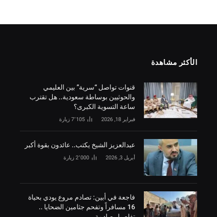
الأكثر مشاهدة
قنوات تواصل “سرية” بين العليمي
والحوثيين بوساطة سعودية.. هل تقترب
ساعة التسوية الكبرى؟
فبراير 18, 2026
7٬105
زيارة
‏عبدالعزيز الشيخ يكتب.. عائدون بقوة أكبر
أبريل 3, 2026
2٬000
زيارة
فاجعة في أبين: تصادم مروع يودي بحياة
16 مسافراً وتفحم جثامين الضحايا ..
تفاصيل صادمة