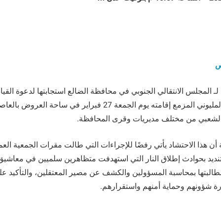
ص
 لـ المجلس الانتقالي الجنوبي في محافظة الضالع استجابتها لدعوة القيا
للاحتشاد الجماهيري المليوني المزمع إقامته يوم الجمعة 27 فبراير ف
 الشعبي من مختلف مديريات وقرى المحافظة.
 أن هذا الاحتشاد يأتي رفضًا للإجراءات التي طالت مقرات الجمعية العمو
تنديد بحوادث إطلاق النار التي استهدفت متظاهرين سلميين في معاشي
البتها بمحاسبة المسؤولين والكشف عن مصير المعتقلين، والتأكيد عل
رة شؤونهم وحماية أمنهم واستقرارهم.