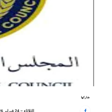
شاركها
الثلاثاء – 24 فبراير 2026 – الساعة 10:57 م بتوقيت عدن ،،،