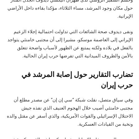
وحسم السفير الروسي لدى طهران أليكسي ديدوف الجدل المثار
حول مكان وجود المرشد، مساء الثلاثاء، مؤكدا بقاءه داخل الأراضي
الإيرانية.
ونفى ديدوف صحة الشائعات التي تداولت احتمالية إجلاء الزعيم
الإيراني إلى العاصمة موسكو، مشيرا إلى أن مجتبى خامنئي يتواجد
بالفعل في بلاده ولكنه يمتنع عن الظهور لأسباب واضحة تتعلق
بالأمن والظروف الميدانية التي تفرضها حرب إيران الحالية.
تضارب التقارير حول إصابة المرشد في
حرب إيران
وفي سياق متصل، نقلت شبكة “سي إن إن” عن مصدر مطلع أن
مجتبى خامنئي أصيب خلال الهجوم العنيف الذي نفذه جيش
الاحتلال الإسرائيلي والقوات الأمريكية، والذي أسفر عن مقتل والده
ونخبة من القيادات العسكرية.