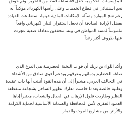
للمؤسسات الحكومية خلال 48 ساعة فقط من التحرير، وتم خوض
تحدٍ استثنائي في قطاع الخدمات وعلى رأسها الكهرباء، مؤكداً أنه
رغم شح الموارد وضآلة الإمكانات المادية حينها، استطاعت القيادة
بفضل الإرادة الصادقة أن تجعل استقرار التيار الكهربائي واقعاً
ملموساً لمسه المواطن في بيته، محققين معادلة صعبة عجزت
عنها ظروف أكثر رغداً.
وأكد اللواء بن بريك أن قوات النخبة الحضرمية هي الدرع الذي
صاغه الحضارم بدمائهم وعرقهم وبدعم أخوي صادق من الأشقاء
في التحالف العربي، مشيراً إلى أن هذه القوة أثبتت أنها ذات عقيدة
وطنية خالصة بعدما خاضت معارك تطهير الساحل بشجاعة منقطعة
النظير وطاردت فلول الإرهاب في الجبال والشعاب، معتبراً إياها
العمود الفقري لأمن المحافظة والضمانة الأساسية لحماية الكرامة
والأرض من مشاريع الموت والدمار.