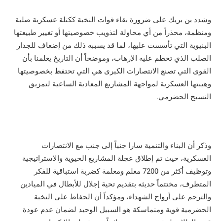
وشدد بن بريك على ضرورة بقاء قوات النخبة ككتلة عسكرية صلبة
ومنظمة، محذراً من أي محاولة لتذويب خصوصيتها أو تغيير طبيعتها
البنيوية التي تأسست عليها، لما قد يسببه ذلك من إضعاف للجدار
الصلب الذي تحطم عليه الإرهاب، وموضحاً أن التاريخ يعلمنا بأن
القوى التي تصنع الانتصارات الكبرى هي التي تحتفظ بخصوصيتها
وهيبتها العسكرية لمواجهة المشاريع المعادية الساعية لتمزيق
النسيج الحضرمي.
وذكر أن البناء والتنمية سارا جنباً إلى جنب مع الانتصارات
العسكرية، حيث تم إطلاق عجلة المشاريع الحيوية والاستراتيجية
وتوظيف أكثر من 7200 معلم ومعلمة كضربة استباقية للفكر
المتطرف، مختتماً حديثه بتقديم تحية إجلال للأبطال في الميادين
والترحم على أرواح الشهداء، ومؤكداً أن الحفاظ على النخبة
الحضرمية قوية ومتماسكة هو السبيل الوحيد لضمان عدم عودة