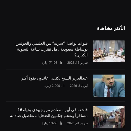
الأكثر مشاهدة
قنوات تواصل “سرية” بين العليمي والحوثيين
بوساطة سعودية.. هل تقترب ساعة التسوية
الكبرى؟
فبراير 18, 2026
7٬105
زيارة
‏عبدالعزيز الشيخ يكتب.. عائدون بقوة أكبر
أبريل 3, 2026
2٬000
زيارة
فاجعة في أبين: تصادم مروع يودي بحياة 16
مسافراً وتفحم جثامين الضحايا .. تفاصيل صادمة
فبراير 24, 2026
1٬653
زيارة