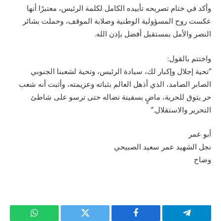
وأكد في ختام تصريحه تأييده الكامل لكلمة الرئيس، معتبرًا أنها
عكست روح المسؤولية الوطنية وصلابة الموقف، وحملت بشائر
النصر والأمل بمستقبل أفضل بإذن الله.
واختتم بالقول:
“تحية إجلال وإكبار لك، سيادة الرئيس، وتحية لشعبنا الجنوبي
الصابر الصامد، الذي أذهل العالم بثباته وعزيمته، وأثبت أنه شعب
حر يتوق للحرية، ماضٍ بسفينة نضاله حتى ترسو على شاطئ
التحرير والاستقلال.”
أبو عمر
نجل الشهيد عمر سعيد الصبيحي
وضاح
تيلقرام
فيسبوك
تويتر
واتساب