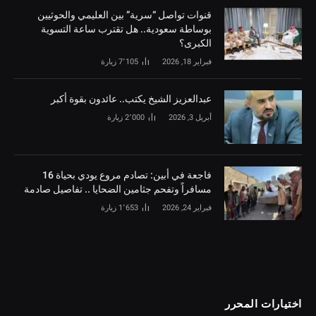
قنوات تواصل “سرية” بين العليمي والحوثيين
بوساطة سعودية.. هل تقترب ساعة التسوية
الكبرى؟
فبراير 18, 2026
7٬105
زيارة
‏عبدالعزيز الشيخ يكتب.. عائدون بقوة أكبر
أبريل 3, 2026
2٬000
زيارة
فاجعة في أبين: تصادم مروع يودي بحياة 16
مسافراً وتفحم جثامين الضحايا .. تفاصيل صادمة
فبراير 24, 2026
1٬653
زيارة
اختيارات المحرر