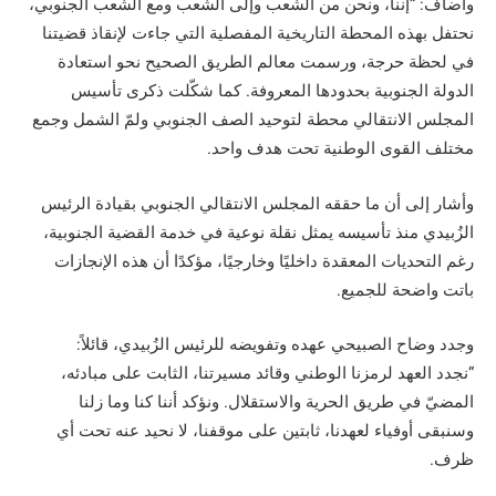
وأضاف: “إننا، ونحن من الشعب وإلى الشعب ومع الشعب الجنوبي،
نحتفل بهذه المحطة التاريخية المفصلية التي جاءت لإنقاذ قضيتنا
في لحظة حرجة، ورسمت معالم الطريق الصحيح نحو استعادة
الدولة الجنوبية بحدودها المعروفة. كما شكّلت ذكرى تأسيس
المجلس الانتقالي محطة لتوحيد الصف الجنوبي ولمّ الشمل وجمع
مختلف القوى الوطنية تحت هدف واحد.
وأشار إلى أن ما حققه المجلس الانتقالي الجنوبي بقيادة الرئيس
الزُبيدي منذ تأسيسه يمثل نقلة نوعية في خدمة القضية الجنوبية،
رغم التحديات المعقدة داخليًا وخارجيًا، مؤكدًا أن هذه الإنجازات
باتت واضحة للجميع.
وجدد وضاح الصبيحي عهده وتفويضه للرئيس الزُبيدي، قائلاً:
“نجدد العهد لرمزنا الوطني وقائد مسيرتنا، الثابت على مبادئه،
المضيّ في طريق الحرية والاستقلال. ونؤكد أننا كنا وما زلنا
وسنبقى أوفياء لعهدنا، ثابتين على موقفنا، لا نحيد عنه تحت أي
ظرف.