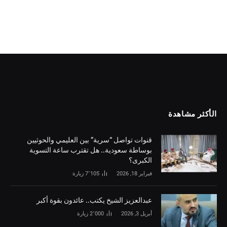
الأكثر مشاهدة
قنوات تواصل “سرية” بين العليمي والحوثيين
بوساطة سعودية.. هل تقترب ساعة التسوية
الكبرى؟
فبراير 18, 2026
7٬105
زيارة
‏عبدالعزيز الشيخ يكتب.. عائدون بقوة أكبر
أبريل 3, 2026
2٬000
زيارة