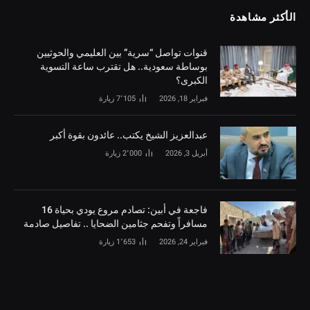
الأكثر مشاهدة
قنوات تواصل “سرية” بين العليمي والحوثيين
بوساطة سعودية.. هل تقترب ساعة التسوية
الكبرى؟
فبراير 18, 2026
7٬105
زيارة
‏عبدالعزيز الشيخ يكتب.. عائدون بقوة أكبر
أبريل 3, 2026
2٬000
زيارة
فاجعة في أبين: تصادم مروع يودي بحياة 16
مسافراً وتفحم جثامين الضحايا .. تفاصيل صادمة
فبراير 24, 2026
1٬653
زيارة