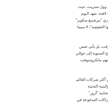
ي وول ستريت، حيث
افتة، شهد اليوم
ري “بيرشينغ سكوير”
 من قيمتها الحقيقية”، لا سيما
وفت، بل يأتي ضمن
ثروة المؤسسة بحلول عام 2045، مع زيادة المنح السنوية إلى حوالي
يجياً منذ نهاية عام 2023، حيث شكلت أسهم مايكروسوفت
 أكثر شركات العالم
بنية التحتية
ي لمنصتها السحابية “أزور”
يما تجاوز عدد الاشتراكات المدفوعة في