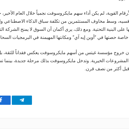
رقام القوية، لم يكن أداء سهم مايكروسوفت نجمياً خلال العام الأخير، 
منافسيه، وسط مخاوف المستثمرين من تكلفة سباق الذكاء الاصطناعي وال
على البنية التحتية. ومع ذلك، يرى أكمان أن السوق لا يمنح الشركة الت
 خاصة حصتها في “أوبن إيه آي” ومكانتها المهيمنة في البرمجيات السحاب
 أن خروج مؤسسة غيتس من أسهم مايكروسوفت يعكس فقداناً للثقة، ب
 المشروعات الخيرية. وتدخل مايكروسوفت بذلك مرحلة جديدة، بينما ت
بل أكثر من نصف قرن.
تيلقرام
ف