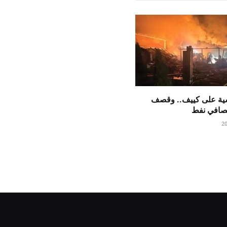
ية على كييف.. وقصف
مصافي نفط