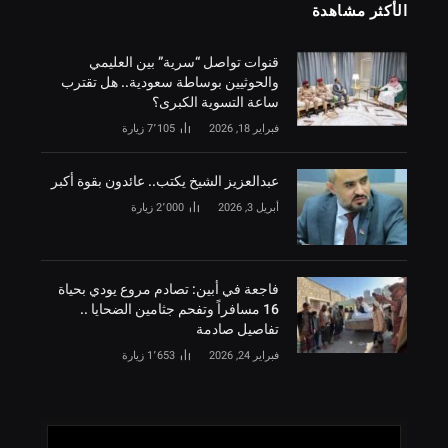
الأكثر مشاهدة
قنوات تواصل “سرية” بين العليمي
والحوثيين بوساطة سعودية.. هل تقترب
ساعة التسوية الكبرى؟
فبراير 18, 2026
7٬105
زيارة
‏عبدالعزيز الشيخ يكتب.. عائدون بقوة أكبر
أبريل 3, 2026
2٬000
زيارة
فاجعة في أبين: تصادم مروع يودي بحياة
16 مسافراً وتفحم جثامين الضحايا ..
تفاصيل صادمة
فبراير 24, 2026
1٬653
زيارة