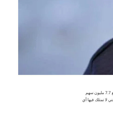
أغلقت مؤسسة بيل وميليندا غيتس الخيرية آخر ارتباط مالي لها بشركة مايكروسوفت، بعد بيع 7.7 مليون سهم
ب 3.2 مليار دولار، لتصبح هذه هي المرة الأولى منذ تأسيس المؤسسة عام 2000 التي لا تمتلك فيها أي