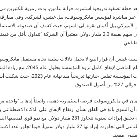
عد خطة تصفية تدريجية استمرت قرابة عامين، بدت رمزية للكثيرين ف
ة غير مباشرة لمؤسس مايكروسوفت، بيل غيتس، لشركته. وفي مفارقة ل
الأميركي بيل أكمان بقوة إلى السهم، حيث كشف أن صندوقه الاستثما
اشترى نحو 5.65 مليون سهم بقيمة 2.3 مليار دولار، معتبراً أن الشركة “تتداول بأقل
طناعي.
سة غيتس أن قرار البيع لا يحمل دلالات سلبية تجاه مستقبل مايكروس
خطة أعلنها غيتس العام الماضي لإنفاق كامل 
9 مليارات دولار. وكانت المؤسسة تقلص حيازتها تدر
مان في مايكروسوفت فرصة استثمارية ذهبية، واصفاً إياها بـ “واحدة من
 أن السوق بالغ في القلق بشأن ارتفاع الإنفاق على الذكاء الاصطناعي وال
السحابية، وأن الشركة تحقق إيرادات سنوية تتجاوز 281 مليار دولار، مع نمو قو
وخدمات الذكاء الاصطناعي التي تجاوزت إيراداتها 37 مليار دولار سنوياً، ف