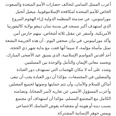
أعرب الممثل السامي لتحالف حضارات الأمم المتحدة والمبعوث
الخاص للأمم المتحدة لمكافحة الإسلاموفوبيا، ميغيل أنخيل
موراتينوس، عن صدمتة المنظمه الدولية إزاء الهجوم المروع
الذي استهدف أكبر مسجد في مدينة سان دييغو بولاية كاليفورنيا
الأمريكية، وأسفر عن مقتل ثلاثة أشخاص، بينهم حارس أمن.
وأكد موراتينوس، في بيان صحفي اليوم ، أن هذه الجريمة البشعة
تمثل مأساة مؤلمة، لا سيما أنها قعت مع بداية شهر ذي الحجة،
أحد أقدس المواسم الإسلامية، الذي يسبق عيد الأضحى المبارك،
ويجسد معاني الإيمان والتأمل والوحدة بين المسلمين.
وشدد على أنه لا مكان للهجمات التي تستهدف دور العبادة
والمصلين في المجتمعات، مؤكدا أن دور العبادة يجب أن تبقى
أماكن للسلام والأمان، وأن تتم حمايتها وصونها لجميع المصلين.
وأعرب المسؤول الأممي عن تعازيه لأسر الضحايا، وتضامنه
الكامل مع المجتمع المسلم، مؤكدا أن استهداف أي مجتمع
بسبب دينه أو هويته أو معتقداته يقوض التماسك الاجتماعي
ويمس جوهر الإنسانية المشتركة.