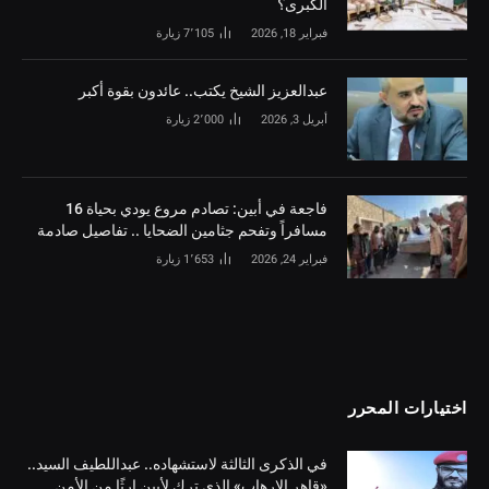
الكبرى؟
فبراير 18, 2026
7٬105
زيارة
‏عبدالعزيز الشيخ يكتب.. عائدون بقوة أكبر
أبريل 3, 2026
2٬000
زيارة
فاجعة في أبين: تصادم مروع يودي بحياة 16
مسافراً وتفحم جثامين الضحايا .. تفاصيل صادمة
فبراير 24, 2026
1٬653
زيارة
اختيارات المحرر
في الذكرى الثالثة لاستشهاده.. عبداللطيف السيد..
«قاهر الإرهاب» الذي ترك لأبين إرثًا من الأمن