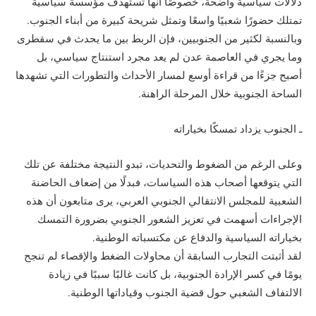
دلالات سياسية واضحة، خصوصًا أنها تستهدف مؤسسة سياسية
تمتلك حضورًا شعبيًا واسعًا وتمثل شريحة كبيرة من أبناء الجنوب.
وبالنسبة لكثير من الجنوبيين، فإن الربط بين ما يحدث في سقطرى
وما يجري في العاصمة عدن لم يعد مجرد استنتاج سياسي، بل
أصبح جزءًا من قراءة أوسع لمسار الأحداث والتطورات التي تشهدها
الساحة الجنوبية خلال المرحلة الراهنة.
ـ الجنوب يزداد تمسكًا بخياراته
وعلى الرغم من الضغوط والتحديات، تبدو النتيجة مختلفة عن تلك
التي يتوقعها أصحاب هذه السياسات، فبدلًا من إضعاف الحاضنة
الشعبية للمجلس الانتقالي الجنوبي العربي، يرى متابعون أن هذه
الإجراءات أسهمت في تعزيز الشعور الجنوبي بضرورة التمسك
بخياراته السياسية والدفاع عن مكتسباته الوطنية.
لقد أثبتت التجارب السابقة أن محاولات الضغط والإقصاء لم تنجح
يومًا في كسر الإرادة الجنوبية، بل كانت غالبًا سببًا في زيادة
الالتفاف الشعبي حول قضية الجنوب وقياداتها الوطنية.