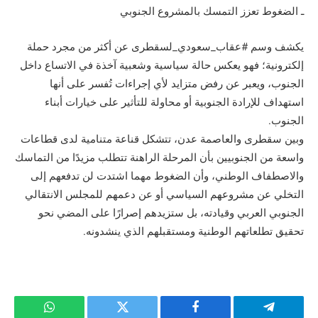
ـ الضغوط تعزز التمسك بالمشروع الجنوبي
يكشف وسم #عقاب_سعودي_لسقطرى عن أكثر من مجرد حملة
إلكترونية؛ فهو يعكس حالة سياسية وشعبية آخذة في الاتساع داخل
الجنوب، ويعبر عن رفض متزايد لأي إجراءات تُفسر على أنها
استهداف للإرادة الجنوبية أو محاولة للتأثير على خيارات أبناء
الجنوب.
وبين سقطرى والعاصمة عدن، تتشكل قناعة متنامية لدى قطاعات
واسعة من الجنوبيين بأن المرحلة الراهنة تتطلب مزيدًا من التماسك
والاصطفاف الوطني، وأن الضغوط مهما اشتدت لن تدفعهم إلى
التخلي عن مشروعهم السياسي أو عن دعمهم للمجلس الانتقالي
الجنوبي العربي وقيادته، بل ستزيدهم إصرارًا على المضي نحو
تحقيق تطلعاتهم الوطنية ومستقبلهم الذي ينشدونه.
تيلقرام
فيسبوك
تويتر
واتساب