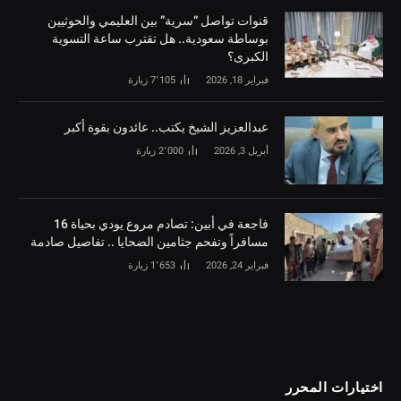
قنوات تواصل “سرية” بين العليمي والحوثيين
بوساطة سعودية.. هل تقترب ساعة التسوية
الكبرى؟
فبراير 18, 2026
7٬105
زيارة
‏عبدالعزيز الشيخ يكتب.. عائدون بقوة أكبر
أبريل 3, 2026
2٬000
زيارة
فاجعة في أبين: تصادم مروع يودي بحياة 16
مسافراً وتفحم جثامين الضحايا .. تفاصيل صادمة
فبراير 24, 2026
1٬653
زيارة
اختيارات المحرر