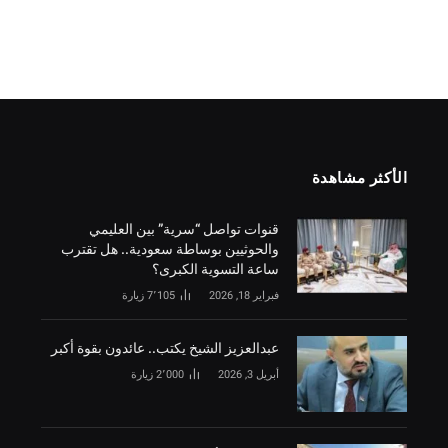
الأكثر مشاهدة
قنوات تواصل “سرية” بين العليمي
والحوثيين بوساطة سعودية.. هل تقترب
ساعة التسوية الكبرى؟
فبراير 18, 2026
7٬105
زيارة
‏عبدالعزيز الشيخ يكتب.. عائدون بقوة أكبر
أبريل 3, 2026
2٬000
زيارة