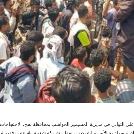
على التوالي في مديرية المسيمير الحواشب بمحافظة لحج، الاحتجاجات 
مام مبنى إدارة الأمن والشرطة، وسط مشاركة شعبية واسعة ورفض ش