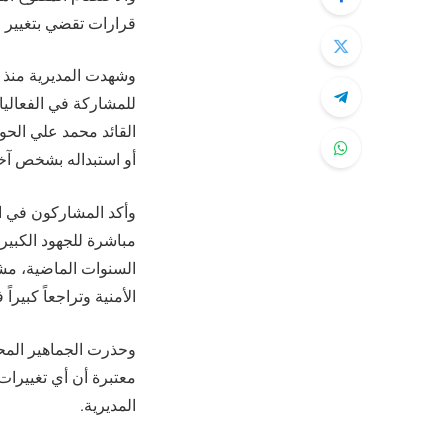
قرارات تقضي بتغيير م
وشهدت المديرية منذ س
للمشاركة في الفعاليا
القائد محمد علي الح
أو استبداله بشخص آخ
وأكد المشاركون في ال
مباشرة للجهود الكبير
السنوات الماضية، مش
الأمنية وتراجعاً كبير
وحذرت الجماهير المحت
معتبرة أن أي تغييرات
المديرية.