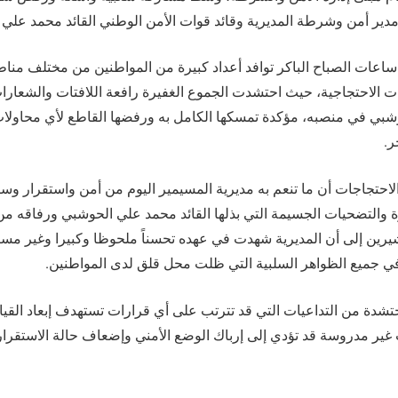
دير أمن وشرطة المديرية وقائد قوات الأمن الوطني القائد محمد علي 
اعات الصباح الباكر توافد أعداد كبيرة من المواطنين من مختلف منا
ت الاحتجاجية، حيث احتشدت الجموع الغفيرة رافعة اللافتات والشعارات
وشبي في منصبه، مؤكدة تمسكها الكامل به ورفضها القاطع لأي محاولا
ر.
احتجاجات أن ما تنعم به مديرية المسيمير اليوم من أمن واستقرار وسك
ة والتضحيات الجسيمة التي بذلها القائد محمد علي الحوشبي ورفاقه من
يرين إلى أن المديرية شهدت في عهده تحسناً ملحوظا وكبيرا وغير مس
اً في جميع الظواهر السلبية التي ظلت محل قلق لدى المواطنين.
شدة من التداعيات التي قد تترتب على أي قرارات تستهدف إبعاد القيادة 
 غير مدروسة قد تؤدي إلى إرباك الوضع الأمني وإضعاف حالة الاستقرار 