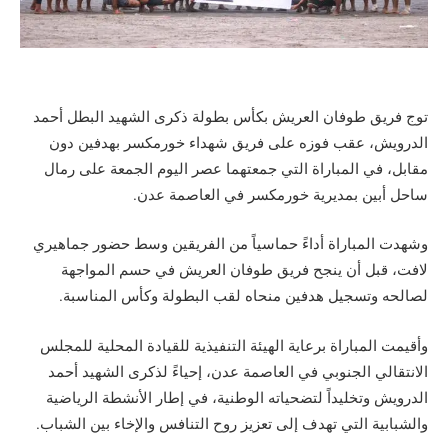
توج فريق طوفان العريش بكأس بطولة ذكرى الشهيد البطل أحمد
الدرويش، عقب فوزه على فريق شهداء خورمكسر بهدفين دون
مقابل، في المباراة التي جمعتهما عصر اليوم الجمعة على رمال
ساحل أبين بمديرية خورمكسر في العاصمة عدن.
وشهدت المباراة أداءً حماسياً من الفريقين وسط حضور جماهيري
لافت، قبل أن ينجح فريق طوفان العريش في حسم المواجهة
لصالحه وتسجيل هدفين منحاه لقب البطولة وكأس المناسبة.
وأقيمت المباراة برعاية الهيئة التنفيذية للقيادة المحلية للمجلس
الانتقالي الجنوبي في العاصمة عدن، إحياءً لذكرى الشهيد أحمد
الدرويش وتخليداً لتضحياته الوطنية، في إطار الأنشطة الرياضية
والشبابية التي تهدف إلى تعزيز روح التنافس والإخاء بين الشباب.