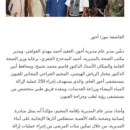
العاصفة نيوز/ أحور
دشّن مدير عام مديرية أحور، العقيد أحمد مهدي العولقي، ومدير
مكتب الصحة بالمديرية، أحمد المدحدح الجفري، برعاية وزير الصحة
العامة والسكان الأستاذ الدكتور قاسم محمد بحيبح، ومحافظ أبين
الدكتور مختار الرباش الهيثمي، المخيم الجراحي المجاني للعيون
بمستشفى أحور العام، والذي يستهدف إجراء 250 عملية لإزالة
المياه البيضاء وزراعة العدسات، وينفذه فريق طبي متخصص من
مستشفى رؤية لطب وجراحة العيون.
وأشاد مدير عام المديرية بإقامة المخيم، مؤكداً أنه يمثل مبادرة
إنسانية وصحية بالغة الأهمية ستنعكس آثارها الإيجابية على أبناء
المديرية، من خلال تمكين مئات المرضى من إجراء عمليات إزالة