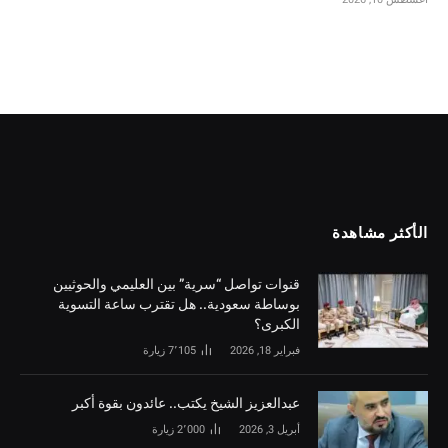
الأكثر مشاهدة
قنوات تواصل “سرية” بين العليمي والحوثيين
بوساطة سعودية.. هل تقترب ساعة التسوية
الكبرى؟
فبراير 18, 2026
7٬105
زيارة
‏عبدالعزيز الشيخ يكتب.. عائدون بقوة أكبر
أبريل 3, 2026
2٬000
زيارة