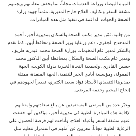
المياه البيضاء وزراعة العدسات مجاناً، بما يخفف معاناتهم ويجنبهم
مشقة السفر وتكاليف العلاج خارج المديرية، مثمناً جهود وزارة
الصحة والجهات الداعمة في تنفيذ مثل هذه المبادرات.
من جانبه، ثمّن مدير مكتب الصحة والسكان بمديرية أحور، أحمد
المدحدح الجفري، دعم ورعاية وزير الصحة ومحافظ أبين، كما تقدم
بالشكر لمدير عام المخيمات بوزارة الصحة محمد عبدربه طريق،
ومدير عام مكتب الصحة والسكان بمحافظة أبين الدكتور محمد
حسين القادري، ولجمعية النجاة الخيرية بدولة الكويت، الجهة
الممولة، ومؤسسة أيادي الخير للتنمية، الجهة المنفذة، ممثلة
بمديرها التنفيذي الأستاذ فؤاد سعيد الكثيري، تقديراً لجهودهم في
إنجاح المخيم وخدمة المرضى.
وعبّر عدد من المرضى المستفيدين عن بالغ سعادتهم وامتنانهم
لإقامة هذه المبادرة الطبية في مديرية أحور، مؤكدين أنها خففت
عنهم مشقة السفر وأعباء العلاج، وأتاحت لهم فرصة الحصول على
الرعاية الطبية مجاناً، معربين عن أملهم في استمرار تنظيم مثل