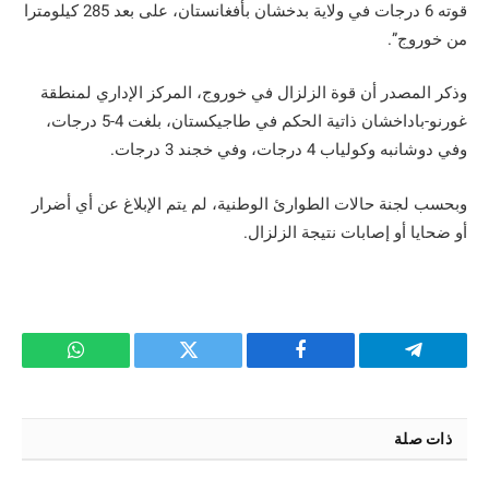
قوته 6 درجات في ولاية بدخشان بأفغانستان، على بعد 285 كيلومترا
من خوروج”.
وذكر المصدر أن قوة الزلزال في خوروج، المركز الإداري لمنطقة
غورنو-باداخشان ذاتية الحكم في طاجيكستان، بلغت 4-5 درجات،
وفي دوشانبه وكولياب 4 درجات، وفي خجند 3 درجات.
وبحسب لجنة حالات الطوارئ الوطنية، لم يتم الإبلاغ عن أي أضرار
أو ضحايا أو إصابات نتيجة الزلزال.
تيلقرام
فيسبوك
تويتر
واتساب
ذات صلة