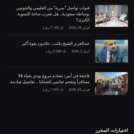
قنوات تواصل “سرية” بين العليمي والحوثيين
بوساطة سعودية.. هل تقترب ساعة التسوية
الكبرى؟
فبراير 18, 2026
7٬105
زيارة
‏عبدالعزيز الشيخ يكتب.. عائدون بقوة أكبر
أبريل 3, 2026
2٬000
زيارة
فاجعة في أبين: تصادم مروع يودي بحياة 16
مسافراً وتفحم جثامين الضحايا .. تفاصيل صادمة
فبراير 24, 2026
1٬653
زيارة
اختيارات المحرر