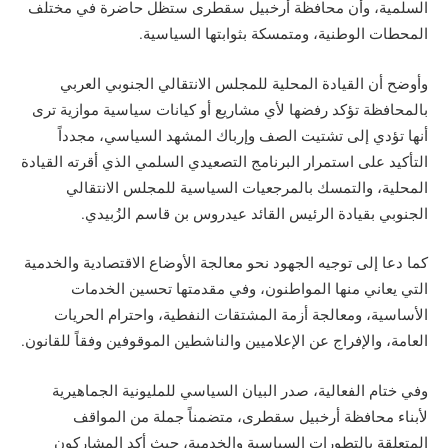
السلمية، وأن محافظة أرخبيل سقطرى ستظل حاضرة في مختلف
المحطات الوطنية، ومتمسكة بثوابتها السياسية.
وأوضح أن القيادة المحلية للمجلس الانتقالي الجنوبي العربي
بالمحافظة تؤكد رفضها لأي مشاريع أو كيانات سياسية موازية ترى
أنها تؤدي إلى تشتيت الصف وإرباك المشهد السياسي، مجدداً
التأكيد على استمرار البرنامج التصعيدي السلمي الذي أقرته القيادة
المحلية، والتمسك بالمرجعيات السياسية للمجلس الانتقالي
الجنوبي بقيادة الرئيس القائد عيدروس بن قاسم الزُبيدي.
كما دعا إلى توجيه الجهود نحو معالجة الأوضاع الاقتصادية والخدمية
التي يعاني منها المواطنون، وفي مقدمتها تحسين الخدمات
الأساسية، ومعالجة أزمة المشتقات النفطية، واحترام الحريات
العامة، والإفراج عن الإعلاميين والناشطين الموقوفين وفقاً للقانون.
وفي ختام الفعالية، صدر البيان السياسي للمليونية الجماهيرية
لأبناء محافظة أرخبيل سقطرى، متضمناً جملة من المواقف
المتعلقة بالتطورات السياسية والخدمية، حيث أكد المشاركون