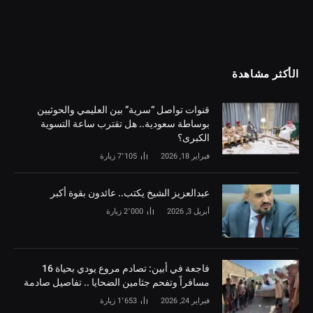
الأكثر مشاهدة
قنوات تواصل “سرية” بين العليمي والحوثيين
بوساطة سعودية.. هل تقترب ساعة التسوية
الكبرى؟
فبراير 18, 2026
7٬105
زيارة
‏عبدالعزيز الشيخ يكتب.. عائدون بقوة أكبر
أبريل 3, 2026
2٬000
زيارة
فاجعة في أبين: تصادم مروع يودي بحياة 16
مسافراً وتفحم جثامين الضحايا .. تفاصيل صادمة
فبراير 24, 2026
1٬653
زيارة