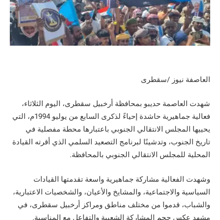
العاصفة نيوز /سقطرى
شهدت العاصمة حديبو بمحافظة أرخبيل سقطرى، اليوم الثلاثاء،
فعالية جماهيرية حاشدة إحياءً لذكرى السابع من يوليو 1994م، التي
يحييها المجلس الانتقالي الجنوبي باعتبارها محطة مفصلية في
تاريخ الجنوب، وتدشينًا لبرنامج التصعيد السلمي الذي أقرته القيادة
المحلية للمجلس الانتقالي الجنوبي بالمحافظة.
وشهدت الفعالية مشاركة جماهيرية واسعة تقدمتها القيادات
السياسية والاجتماعية، والمشايخ والأعيان، والشخصيات الاعتبارية،
والشباب، قدموا من مختلف مناطق ومراكز أرخبيل سقطرى، في
مشهد عكس حجم المشاركة الشعبية والتفاعل مع المناسبة.