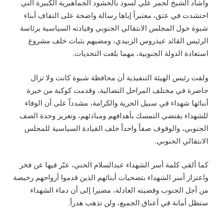
وأشاد الشيخ لحمر علي لسود بالحشود الجماهيرية الكبيرة التي
احتشدت في عتق، معتبراً إياها رسالة واضحة على التفاف أبناء
شبوة حول المجلس الانتقالي الجنوبي وقيادته السياسية برئاسة
الرئيس القائد عيذروس الزبيدي، ومضيهم بثبات خلف مشروع
استعادة الدولة الجنوبية، مهما بلغت التحديات.
ولفت رئيس الهيئة التنفيذية أن محافظة شبوة كانت ولا تزال
حاضرة في مختلف المراحل النضالية، وقدمت كوكبة من خيرة
أبنائها شهداء في سبيل الحرية والكرامة، مشدداً على أن الوفاء
للشهداء يقتضي التمسك بأهدافهم ومبادئهم، وتعزيز وحدة الصف
الجنوبي، والوقوف صفاً واحداً خلف القيادة السياسية للمجلس
الانتقالي الجنوبي.
كما ألقى كلمة أسر الشهداء عبدالسلام الحني، عبّر فيها عن فخر
واعتزاز أسر الشهداء بتضحيات أبنائهم الذين قدموا أرواحهم رخيصة
من أجل الجنوب وقضيته العادلة، مضيرا إلى أن دماء الشهداء
ستظل أمانة في أعناق الجميع، ولن تذهب هدراً.