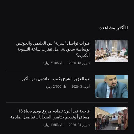
الأكثر مشاهدة
قنوات تواصل “سرية” بين العليمي والحوثيين
بوساطة سعودية.. هل تقترب ساعة التسوية
الكبرى؟
فبراير 18, 2026
7٬105
زيارة
‏عبدالعزيز الشيخ يكتب.. عائدون بقوة أكبر
أبريل 3, 2026
2٬000
زيارة
فاجعة في أبين: تصادم مروع يودي بحياة 16
مسافراً وتفحم جثامين الضحايا .. تفاصيل صادمة
فبراير 24, 2026
1٬653
زيارة