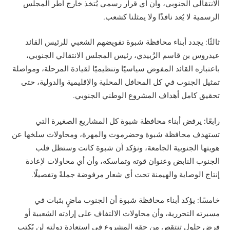
الانتقالي الجنوبي، وأن أي قرار رسمي يُتخذ خارج أطر المجلس
الرسمية لا يُعد نافذًا ولا يمثلنا كشعب.
ثالثًا: يجدد أبناء محافظة شبوة تفويضهم الشعبي للرئيس القائد
عيدروس بن قاسم الزُبيدي، رئيس المجلس الانتقالي الجنوبي،
باعتباره القائد المفوض سياسيًا وتنظيميًا لقيادة المرحلة، ومواصلة
تمثيل الجنوب في كل المحافل المحلية والإقليمية والدولية، حتى
تحقيق كامل أهداف المشروع الوطني الجنوبي.
رابعًا: يرفض أبناء محافظة شبوة كل المشاريع الصغيرة التي
تستهدف محافظة شبوة وحضرموت والمهرة، ومحاولات سلخها عن
هويتها الجنوبية الجامعة، ونؤكد أن شبوة كانت وستظل قلب
الجنوب النابض وعنوان قوته وتماسكه، وأن أي محاولات لإعادة
إنتاج الوصاية والهيمنة تحت أي شعار مرفوضة جملةً وتفصيلًا.
خامسًا: يؤكد أبناء محافظة شبوة أن الجنوب ماضٍ بثبات في
مسيرته التحررية، وأن محاولات الالتفاف على إرادته الشعبية أو
فرض حلول تنتقص من حقه المشروع في استعادة دولته لن يُكتب