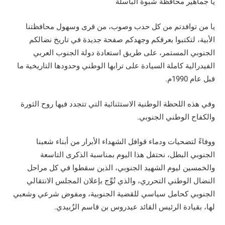
يا جماهير محافظة شبوة الباسلة
يا من توافدتم من كل حدب وصوب، من قرى وسهول محافظتنا
الأبية، لتكتبوا بعرقكم وجهدكم صفحة جديدة في تاريخ نضالكم
الجنوبي المستمر، على طريق استعادة دولة الجنوب العربي
الفيدرالية كاملة السيادة على ترابها الوطني وحدودها التاريخية ما
قبل عام 1990م.
وفي هذه اللحظة الوطنية الاستثنائية التي تتجدد فيها روح الثورة
والكفاح الوطني الجنوبي.
ووفاءً لتضحيات ودماء قوافل الشهداء الأبرار من أبناء شعبنا
الجنوبي البطل، نحتفل هذا اليوم بمناسبة الذكرى التاسعة
والخمسين ليوم الشهيد الجنوبي، الذين سقطوا في كل مراحل
النضال الوطني التحرري، والذي تُوِّج بإعلان المجلس الانتقالي
الجنوبي كحامل سياسي للقضية الجنوبية، ومفوض شرعي وشعبي
لها، بقيادة الرئيس القائد عيدروس بن قاسم الزُبيدي.