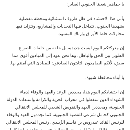
يا جماهير شعبنا الجنوبي الصابر:
يأتي هذا الاحتشاد في ظل ظروف استثنائية ومحطة مفصلية
يشهدها الجنوب، تتداخل فيها التحديات والمشاريع، وتتزايد فيها
محاولات خلط الأوراق وإرباك المشهد.
إن معركتكم اليوم ليست جديدة، بل حلقة من حلقات الصراع
الطويل بين الحق والباطل، وها نحن نعود إلى الميادين أقوى مما
سبق، لأنكم الصامدون الثابتون الصادقون للمبادئ التي آمنتم بها.
يا أبناء محافظة شبوة:
إن احتشادكم اليوم هذا، مجددين الوعد والعهد والوفاء لدماء
الشهداء الذين سقطوا في محراب الحرية والكرامة واستعادة الدولة
الجنوبية، ومجددين العهد والتفويض الشعبي للمجلس الانتقالي
الجنوبي كحامل شرعي للقضية الجنوبية، كما تجددون العهد والوفاء
للرئيس القائد عيدروس بن قاسم الزُبيدي، رئيس المجلس الانتقالي
الجنوبي، قائدًا ورئيسًا لمسيرتنا النضالية حتى استعادة دولتنا كاملة