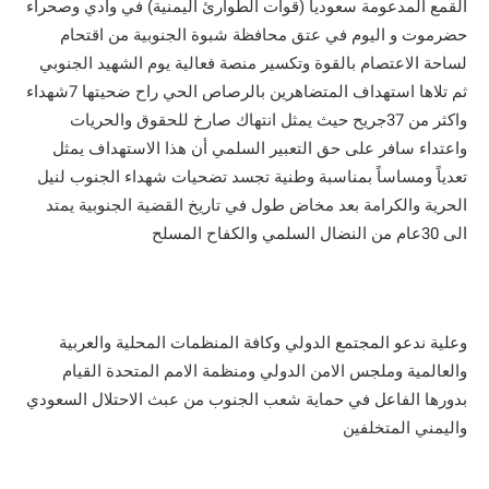
القمع المدعومة سعوديا (قوات الطوارئ اليمنية) في وادي وصحراء
حضرموت و اليوم في عتق محافظة شبوة الجنوبية من اقتحام
لساحة الاعتصام بالقوة وتكسير منصة فعالية يوم الشهيد الجنوبي
ثم تلاها استهداف المتضاهرين بالرصاص الحي راح ضحيتها 7شهداء
واكثر من 37جريح حيث يمثل انتهاك صارخ للحقوق والحريات
واعتداء سافر على حق التعبير السلمي أن هذا الاستهداف يمثل
تعدياً ومساساً بمناسبة وطنية تجسد تضحيات شهداء الجنوب لنيل
الحرية والكرامة بعد مخاض طول في تاريخ القضية الجنوبية يمتد
الى 30عام من النضال السلمي والكفاح المسلح
وعلية ندعو المجتمع الدولي وكافة المنظمات المحلية والعربية
والعالمية وملجس الامن الدولي ومنظمة الامم المتحدة القيام
بدورها الفاعل في حماية شعب الجنوب من عبث الاحتلال السعودي
واليمني المتخلفين