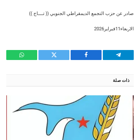
صادر عن حزب التجمع الديمقراطي الجنوبي (( تــــاج ))
الاربعاء11فبراير2026
تيلقرام
فيسبوك
تويتر
واتساب
ذات صلة