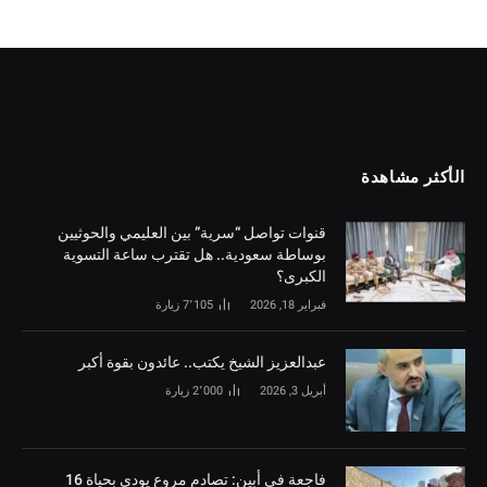
الأكثر مشاهدة
قنوات تواصل “سرية” بين العليمي والحوثيين
بوساطة سعودية.. هل تقترب ساعة التسوية
الكبرى؟
فبراير 18, 2026
7٬105
زيارة
‏عبدالعزيز الشيخ يكتب.. عائدون بقوة أكبر
أبريل 3, 2026
2٬000
زيارة
فاجعة في أبين: تصادم مروع يودي بحياة 16