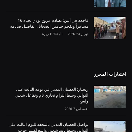
فاجعة في أبين: تصادم مروع يودي بحياة 16
مسافراً وتفحم جثامين الضحايا .. تفاصيل صادمة
فبراير 24, 2026
1٬653
زيارة
اختيارات المحرر
زنجبار: العصيان المدني في يومه الثالث على
التوالي وسط التزام تجاري تام وتفاعل شعبي
واسع
أغسطس 7, 2026
تواصل العصيان المدني بالمحفد لليوم الثالث على
التوالي وسط تأييد شعبي واسع لكسر حرب