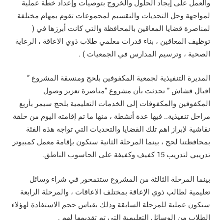
والعمل على إيجاد الحلول والخروج بتوصيات وإعداد خطة عملية
لمواجهة وحل التحديات والتقسيم لمجموعات تقوم بمهام مختلفة
لمناصرة قضايا المعاقين بالمحافظة والتي كانت أبرزها في (
توظيف المعاقين ، بناء قدرات معلمي طلاب ذوي الاعاقة ، الرعاية
الصحية ، وترسيم المدارس في الجمعيات ) .
المديرة التنفيذية لجمعية المكفوفين بلحج ومنسقة المشروع ”
اقبال قشاش ” تحدثت بأن مشروع ”مناصرة تعزيز وصول
المكفوفين والمكفوفات إلى الخدمات التعليمية بلحج سيمر بأربع
مراحل تنفيذية.. فيها عدة أنشطة ، منها ما تم إقامته اليوم من حلقة
نقاشية لإبراز اهم تلك القضايا والتحديات التي تواجه هذه الفئة
بمحافظتنا لحج ، بينما المرحلة الثانية ستكون بإقامة معمل كمبيوتر
تدريبي لتدريب 15 كفيف وكفيفة على الحاسوب الناطق.
بينما المرحلة الثالثة من المشروع ستتمحور في شراء وسائل
تعليمية لطالب ذوي الإعاقة بمختلف الاعاقات ، والمرحلة الرابعة
ستكون عملية للمرحلة السابقة وذلك بقياس حجم الاستفادة لهؤلاء
الطلاب من الوسائل التعليمية التي تم تقديمها لهم .