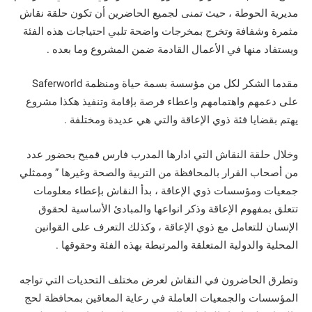
مديرية الحوطة ، حيث تمنى لجميع الحاضرين أن تكون حلقة نقاش
مثمرة وشفافة وتخرج بمخرجات واضحة تلبي احتياجات هذه الفئة
ويستفاد منها في الأعمال القادمة ضمن المشروع وما بعده .
مقدما الشكر لكل من مؤسسة بسمة حياة ومنظمة Saferworld
على دعمهم واهتمامهم واعطاء فرصة بإقامة وتنفيذ هكذا مشروع
يهتم بقضايا فئة ذوي الإعاقة والتي هي عديدة ومختلفة .
وخلال حلقة النقاش التي ادارها المدرب فارس قميح بحضور عدد
من أصحاب القرار بالمحافظة من التربية والصحة وغيرها ” وممثلي
جمعيات ومؤسسات ذوي الإعاقة ، بدأ النقاش بإعطاء معلومات
تتعلق بمفهوم الإعاقة وذكر انواعها والمبادئ الأساسية لحقوق
الإنسان للتعامل مع ذوي الإعاقة ، وكذلك التعرف على القوانين
المحلية والدولية المتعلقة والمرتبطة بهذه الفئة وحقوقها .
وتطرق الحاضرون في النقاش لعرض مختلف التحديات التي تواجه
المؤسسات والجمعيات العاملة في رعاية المعاقين بمحافظة لحج