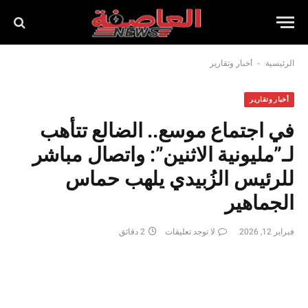
-
الرئيسية
أخبار وتقارير
أخبار وتقارير
في اجتماع موسع.. الضالع تتأهب
لـ”مليونية الاثنين”: واتصال مباشر
للرئيس الزُبيدي يلهب حماس
الجماهير
فبراير 12, 2026
لا توجد تعليقات
2 دقائق