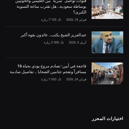
قنوات تواصل “سرية” بين العليمي والحوثيين
بوساطة سعودية.. هل تقترب ساعة التسوية
الكبرى؟
فبراير 18, 2026
7٬105
زيارة
‏عبدالعزيز الشيخ يكتب.. عائدون بقوة أكبر
أبريل 3, 2026
2٬000
زيارة
فاجعة في أبين: تصادم مروع يودي بحياة 16
مسافراً وتفحم جثامين الضحايا .. تفاصيل صادمة
فبراير 24, 2026
1٬653
زيارة
اختيارات المحرر