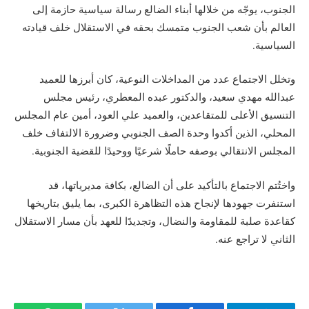
الجنوب، يوجّه من خلالها أبناء الضالع رسالة سياسية حازمة إلى
العالم بأن شعب الجنوب متمسك بحقه في الاستقلال خلف قيادته
السياسية.
وتخلل الاجتماع عدد من المداخلات النوعية، كان أبرزها للعميد
عبدالله مهدي سعيد، والدكتور عبده المعطري، رئيس مجلس
التنسيق الأعلى للمتقاعدين، والعميد علي العود، أمين عام المجلس
المحلي، الذين أكدوا وحدة الصف الجنوبي وضرورة الالتفاف خلف
المجلس الانتقالي بوصفه حاملًا شرعيًا ووحيدًا للقضية الجنوبية.
واختُتم الاجتماع بالتأكيد على أن الضالع، بكافة مديرياتها، قد
استنفرت جهودها لإنجاح هذه التظاهرة الكبرى، بما يليق بتاريخها
كقاعدة صلبة للمقاومة والنضال، وتجديدًا للعهد بأن مسار الاستقلال
الثاني لا تراجع عنه.