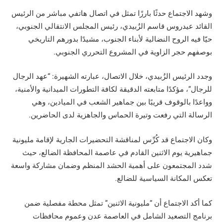
وشهد الاجتماع حدثًا بارزًا تمثل في اتصال هاتفي مباشر من الرئيس
القائد عيدروس قاسم الزُبيدي، رئيس المجلس الانتقالي الجنوبي،
حيّا فيه الروح النضالية لأبناء الجنوب، مشيدًا بدورهم التاريخي
بوصفهم حجر الزاوية في المشروع التحرري الجنوبي.
وجدد الرئيس الزُبيدي، خلال الاتصال، عبارته الشهيرة: “عهد الرجال
للرجال”، مؤكدًا متابعته الدقيقة لكافة التطورات الميدانية والأمنية،
وواعدًا بالوقوف قريبًا بين جماهير الشعب في الميادين، وهي
الرسالة التي رفعت وتيرة الحماس والجاهزية لدى الحاضرين.
وكان الاجتماع قد كُرِّس لمناقشة التحضيرات الجارية لإقامة مليونية
جماهيرية يوم الاثنين القادم في عاصمة المحافظة الضالع، حيث
شدد المجتمعون على أهمية الحشد المنظم وضمان مشاركة واسعة
تعكس المكانة السياسية للضالع.
كما أكد الاجتماع أن “مليونية الاثنين” تمثل محطة مفصلية ضمن
برنامج التصعيد الشامل في العاصمة عدن وعموم محافظات