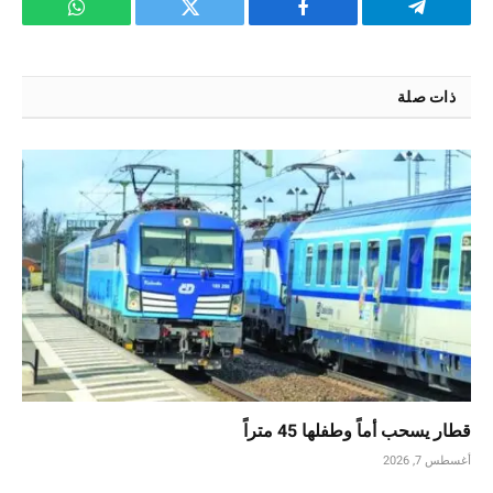
تيلقرام
فيسبوك
تويتر
واتساب
ذات صلة
قطار يسحب أماً وطفلها 45 متراً
أغسطس 7, 2026