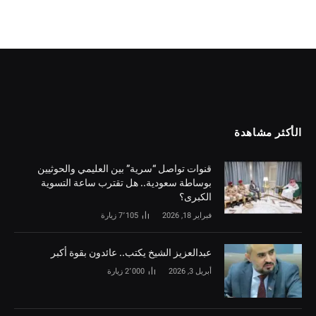
الأكثر مشاهدة
قنوات تواصل “سرية” بين العليمي والحوثيين
بوساطة سعودية.. هل تقترب ساعة التسوية
الكبرى؟
فبراير 18, 2026
7٬105
زيارة
‏عبدالعزيز الشيخ يكتب.. عائدون بقوة أكبر
أبريل 3, 2026
2٬000
زيارة