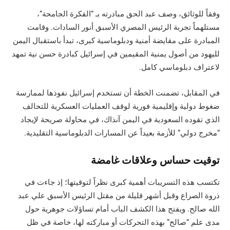
وفقاً للوثائق، وصف عبد الحق مبادرته بـ “الفكرة الجامحة”،
مستلهماً تجربة الرئيس المصري الأسبق أنور السادات. وقامت
المبادرة على مقايضة أمنية ودبلوماسية كبرى، تبدأ باستقبال اليمن
لليهود من أصول يمنية المقيمين في إسرائيل كبادرة حسن نية تمهد
لاعتراف دبلوماسي كامل.
في المقابل، تضمنت الخطة أن تستخدم إسرائيل نفوذها لممارسة
ضغوط دولية وإقليمية فورية لوقف العمليات العسكرية للتحالف
الذي تقوده السعودية في اليمن آنذاك، في محاولة صريحة لإيجاد
“مخرج دولي” للأزمة بعيداً عن المسارات الدبلوماسية التقليدية.
توقيت حساس وعلاقات غامضة
تكتسب هذه التسريبات أهمية كبرى نظراً لتوقيتها؛ إذ جاءت في
ذروة الصراع وقبل أشهر قليلة من مقتل الرئيس الأسبق علي عبد
الله صالح. ويفتح هذا الكشف الباب أمام تساؤلات جوهرية حول
مدى علم “صالح” بهذه التحركات أو مباركته لها، خاصة في ظل